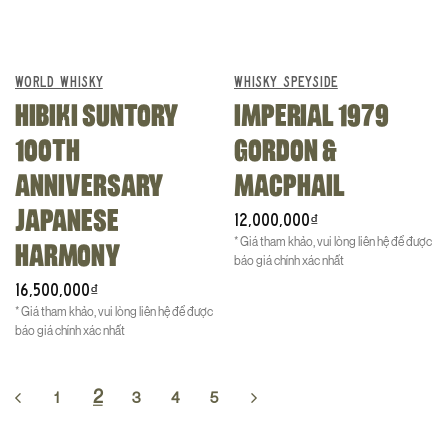
WORLD WHISKY
WHISKY SPEYSIDE
HIBIKI SUNTORY
IMPERIAL 1979
100TH
GORDON &
ANNIVERSARY
MACPHAIL
JAPANESE
12,000,000
₫
* Giá tham khảo, vui lòng liên hệ để được
HARMONY
báo giá chính xác nhất
16,500,000
₫
* Giá tham khảo, vui lòng liên hệ để được
báo giá chính xác nhất
2
1
3
4
5