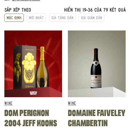
Sắp xếp theo
Hiển thị 19–36 của 79 kết quả
Mặc định
Mới nhất
Giá tăng dần
Giá giảm dần
WINE
WINE
DOM PERIGNON
DOMAINE FAIVELEY
2004 JEFF KOONS
CHAMBERTIN