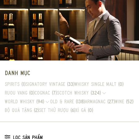
DANH MỤC
Spirits
(1)
Signatory Vintage
(33)
Whisky single malt
(0)
Ruou vang
(0)
Cognac
(7)
Scotch Whisky
(324)
World Whisky
(94)
Old & Rare
(138)
Armagnac
(27)
Wine
(52)
Bộ Quà Tặng
(2)
Set thử rượu
(6)
Xì gà
(0)
LỌC SẢN PHẨM