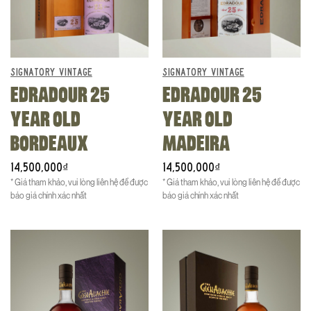
SIGNATORY VINTAGE
SIGNATORY VINTAGE
EDRADOUR 25
EDRADOUR 25
YEAR OLD
YEAR OLD
BORDEAUX
MADEIRA
14,500,000
14,500,000
₫
₫
* Giá tham khảo, vui lòng liên hệ để được
* Giá tham khảo, vui lòng liên hệ để được
báo giá chính xác nhất
báo giá chính xác nhất