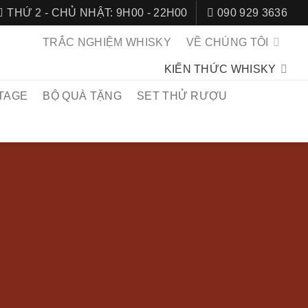
THỨ 2 - CHỦ NHẬT: 9H00 - 22H00
090 929 3636
TRẮC NGHIỆM WHISKY
VỀ CHÚNG TÔI
KIẾN THỨC WHISKY
TAGE
BỘ QUÀ TẶNG
SET THỬ RƯỢU