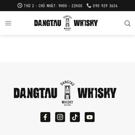
Bỏ
THỨ 2 - CHỦ NHẬT: 9H00 - 22H00
090 929 3636
qua
nội
dung