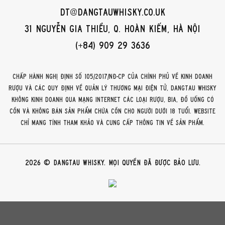
dt@dangtauwhisky.co.uk
31 Nguyễn Gia Thiều, Q. Hoàn Kiếm, Hà Nội
(+84) 909 29 3636
Chấp hành Nghị định số 105/2017/NĐ-CP của Chính phủ về kinh doanh
rượu và các quy định về quản lý thương mại điện tử, DangTau Whisky
không kinh doanh qua mạng internet các loại rượu, bia, đồ uống có
cồn và không bán sản phẩm chứa cồn cho người dưới 18 tuổi. Website
chỉ mang tính tham khảo và cung cấp thông tin về sản phẩm.
2026 © DangTau Whisky. Mọi quyền đã được bảo lưu.