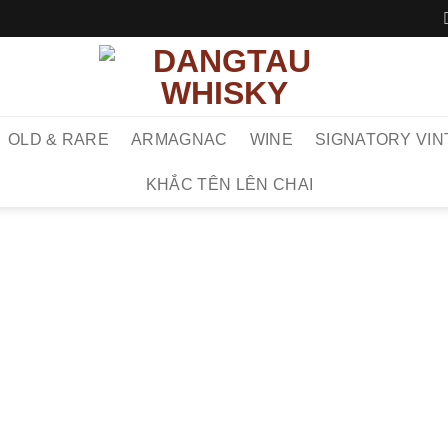
OLD & RARE
ARMAGNAC
WINE
SIGNATORY VIN
KHẮC TÊN LÊN CHAI
TRANG 
AU
Aultmore 12
chưng cất A
Scotland. Đ
Aultmore 12