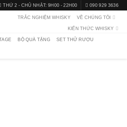
THỨ 2 - CHỦ NHẬT: 9H00 - 22H00
090 929 3636
TRẮC NGHIỆM WHISKY
VỀ CHÚNG TÔI
KIẾN THỨC WHISKY
TAGE
BỘ QUÀ TẶNG
SET THỬ RƯỢU
CHỦ
/
SCOTCH WHISKY
/
WHISKY SPEYSIDE
LTMORE 12
 Year Old là dòng Single Malt Whisky tiêu biểu đến từ nhà
ultmore danh tiếng, ẩn mình tại vùng Speyside trù phú của
ược mệnh danh là “giọt vàng êm dịu từ Buckie Road”,
 mang đến một trải nghiệm whisky mượt mà, tươi mới với