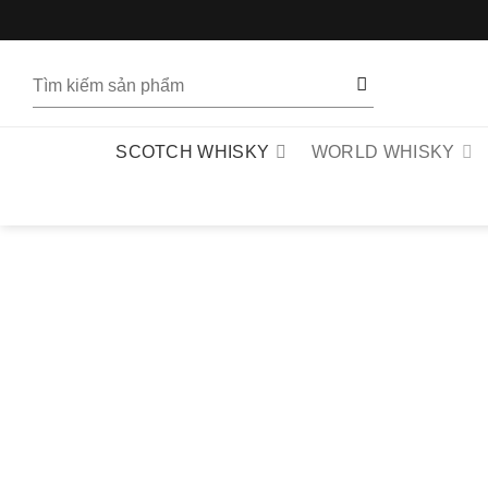
Bỏ
qua
nội
Tìm
dung
kiếm:
SCOTCH WHISKY
WORLD WHISKY