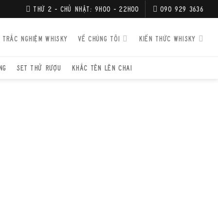
THỨ 2 - CHỦ NHẬT: 9H00 - 22H00
090 929 3636
TRẮC NGHIỆM WHISKY
VỀ CHÚNG TÔI
KIẾN THỨC WHISKY
NG
SET THỬ RƯỢU
KHẮC TÊN LÊN CHAI
/
SCOTCH WHISKY
/
WHISKY SPEYSIDE
OCKANDO 1980
80 Vintage, đặc biệt là phiên bản 15 năm tuổi đóng chai năm
 chai single malt Speyside mang phong cách cổ điển, nhẹ nhàng
Nó có thể không quá phức tạp hay mạnh mẽ như một số dòng
 nhưng lại chinh phục người uống bằng sự cân bằng, êm dịu và dễ
 là một lựa chọn tuyệt vời để khám phá đặc trưng của nhà
 một niên hiệu cụ thể, mang đến một trải nghiệm thưởng thức