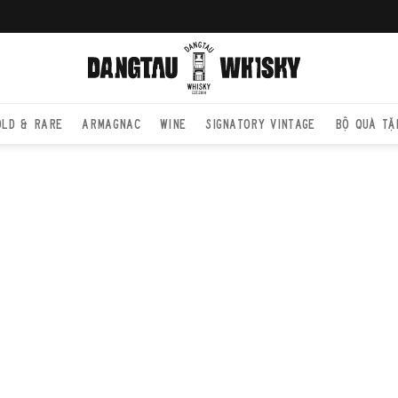
OLD & RARE
ARMAGNAC
WINE
SIGNATORY VINTAGE
BỘ QUÀ TẶ
TRANG CHỦ
KN
Knockando 19
1995, là một
và tinh tế. 
whisky khác,
tiếp cận. Đây
Knockando từ