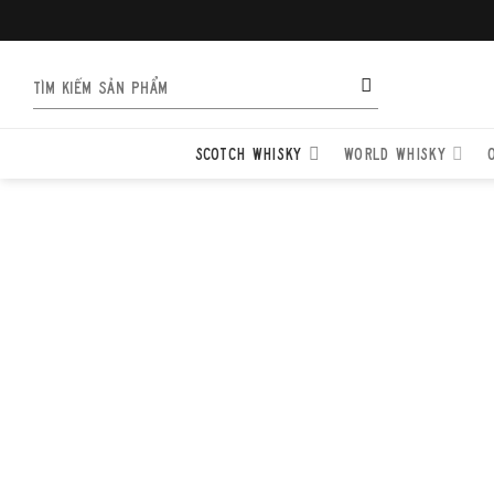
Bỏ
qua
nội
Tìm
dung
kiếm:
SCOTCH WHISKY
WORLD WHISKY