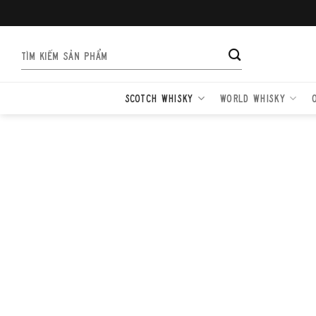
Bỏ
qua
nội
Tìm
dung
kiếm:
SCOTCH WHISKY
WORLD WHISKY