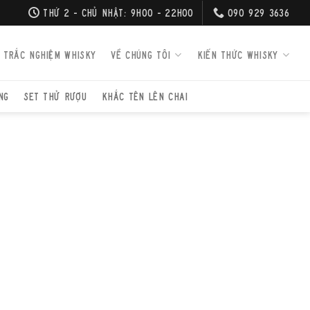
THỨ 2 - CHỦ NHẬT: 9H00 - 22H00
090 929 3636
TRẮC NGHIỆM WHISKY
VỀ CHÚNG TÔI
KIẾN THỨC WHISKY
NG
SET THỬ RƯỢU
KHẮC TÊN LÊN CHAI
/
SCOTCH WHISKY
/
WHISKY ISLAY
AVULIN 16
Year Old xứng đáng là một trong những chai Islay single malt kinh
yêu thích nhất trên thế giới. Với sự cân bằng tuyệt vời giữa hương
n mạnh mẽ, vị ngọt ngào từ thùng sherry và những nốt hương biển
, nó mang đến một trải nghiệm thưởng thức sâu lắng, phức hợp và
 Dù bạn là người đã sành sỏi whisky khói hay mới bắt đầu khám
này, Lagavulin 16 chắc chắn là một chai rượu “phải thử” để hiểu rõ