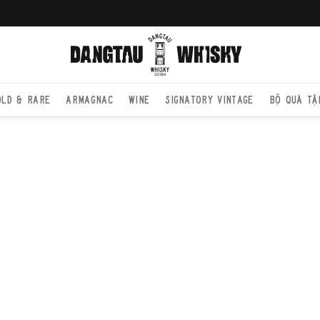
OLD & RARE
ARMAGNAC
WINE
SIGNATORY VINTAGE
BỘ QUÀ TẶ
TRANG CHỦ
LAG
Lagavulin 16 
điển và được 
khói than bù
cả đặc trưng
đầy lôi cuốn.
phá thế giới 