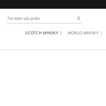
Bỏ
qua
nội
Tìm
dung
kiếm:
SCOTCH WHISKY
WORLD WHISKY