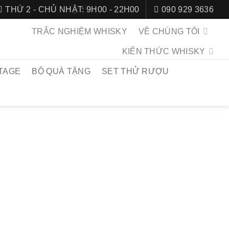
THỨ 2 - CHỦ NHẬT: 9H00 - 22H00
090 929 3636
TRẮC NGHIỆM WHISKY
VỀ CHÚNG TÔI
KIẾN THỨC WHISKY
TAGE
BỘ QUÀ TẶNG
SET THỬ RƯỢU
CHỦ
/
SCOTCH WHISKY
/
WHISKY SPEYSIDE
CALLAN 18
ERRY OAK 1996
996 18 Year Old Sherry Oak
là một chai whisky được đánh