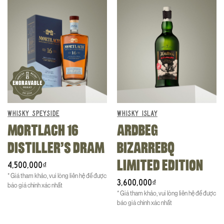
WHISKY SPEYSIDE
WHISKY ISLAY
MORTLACH 16
ARDBEG
DISTILLER’S DRAM
BIZARREBQ
LIMITED EDITION
4,500,000
₫
* Giá tham khảo, vui lòng liên hệ để được
3,600,000
₫
báo giá chính xác nhất
* Giá tham khảo, vui lòng liên hệ để được
báo giá chính xác nhất