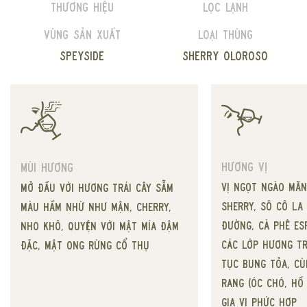
Thương hiệu
Lọc lạnh
Vùng sản xuất
Loại thùng
Speyside
Sherry Oloroso
Hương vị
Mùi hương
Vị ngọt ngào mãn
Mở đầu với hương trái cây sẫm
sherry, sô cô la
màu hầm nhừ như mận, cherry,
đường, cà phê es
nho khô, quyện với mật mía đậm
Các lớp hương tr
đặc, mật ong rừng cổ thụ
tục bung tỏa, cù
rang (óc chó, hồ
gia vị phức hợp