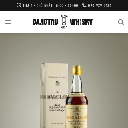
Bỏ
THỨ 2 - CHỦ NHẬT: 9H00 - 22H00
090 929 3636
qua
nội
dung