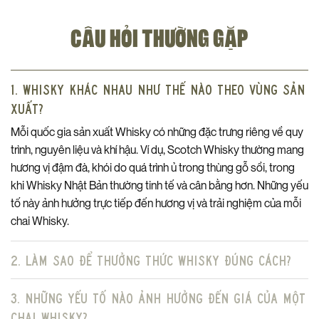
Chưng Cất:
1964
CÂU HỎI THƯỜNG GẶP
Đóng Chai:
1982
Tuổi Rượu:
18
Loại Thùng Ủ:
Sherry Oloroso
1. Whisky khác nhau như thế nào theo vùng sản
xuất?
Nồng Độ Cồn (ABV):
43%
Mỗi quốc gia sản xuất Whisky có những đặc trưng riêng về quy
Dung Tích:
750
ml
trình, nguyên liệu và khí hậu. Ví dụ, Scotch Whisky thường mang
Ý Nghĩa Của Vintage 1964 và Nghệ Thuật Ủ Thùng Sherry
hương vị đậm đà, khói do quá trình ủ trong thùng gỗ sồi, trong
Huyền Thoại:
khi Whisky Nhật Bản thường tinh tế và cân bằng hơn. Những yếu
Một chai whisky mang niên đại
1964
không chỉ là một sản
tố này ảnh hưởng trực tiếp đến hương vị và trải nghiệm của mỗi
phẩm, mà là một lát cắt của thời gian, lưu giữ trọn vẹn đặc tính
chai Whisky.
của vụ lúa mạch năm đó, điều kiện khí hậu, và quy trình sản xuất
thủ công truyền thống của The Macallan. Nó là một bản tuyên
2. Làm sao để thưởng thức Whisky đúng cách?
ngôn về chất lượng và sự kiên định với di sản.
Nghệ thuật ủ thùng sherry huyền thoại của Macallan trong
3. Những yếu tố nào ảnh hưởng đến giá của một
những năm 1960 là yếu tố quyết định tạo nên sự vĩ đại của
chai Whisky?