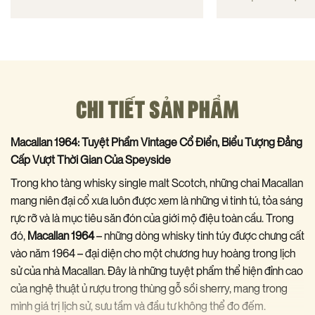
CHI TIẾT SẢN PHẨM
Macallan 1964: Tuyệt Phẩm Vintage Cổ Điển, Biểu Tượng Đẳng
Cấp Vượt Thời Gian Của Speyside
Trong kho tàng whisky single malt Scotch, những chai Macallan
mang niên đại cổ xưa luôn được xem là những vì tinh tú, tỏa sáng
rực rỡ và là mục tiêu săn đón của giới mộ điệu toàn cầu. Trong
đó,
Macallan 1964
– những dòng whisky tinh túy được chưng cất
vào năm 1964 – đại diện cho một chương huy hoàng trong lịch
sử của nhà Macallan. Đây là những tuyệt phẩm thể hiện đỉnh cao
của nghệ thuật ủ rượu trong thùng gỗ sồi sherry, mang trong
mình giá trị lịch sử, sưu tầm và đầu tư không thể đo đếm.