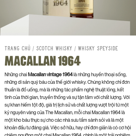
TRANG CHỦ
/
SCOTCH WHISKY
/
WHISKY SPEYSIDE
MACALLAN 1964
Những chai
Macallan vintage 1964
là những huyền thoại sống,
những di sản quý báu của thế giới whisky. Chúng không chỉ đơn
thuần là đồ uống, mà là những tác phẩm nghệ thuật lỏng, kết
tinh của thời gian, truyền thống và sự tận tâm với chất lượng. Với
sự khan hiếm tột độ, giá trị lịch sử và chất lượng vượt trội từ một
kỷ nguyên vàng của The Macallan, mỗi chai Macallan 1964 là
một kho báu thực sự cho các nhà sưu tầm sành sỏi và là một
khoản đầu tư đáng giá. Việc sở hữu, hay chỉ đơn giản là có cơ hội
chiêm ngưỡng một chai Macallan 1964, chính là một trải nghiệm