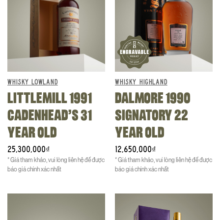
sự khan hiếm tột độ, giá trị lịch sử và chất lượng vượt trội từ một
kỷ nguyên vàng của The Macallan, mỗi chai Macallan 1964 là
một kho báu thực sự cho các nhà sưu tầm sành sỏi và là một
khoản đầu tư đáng giá. Việc sở hữu, hay chỉ đơn giản là có cơ hội
chiêm ngưỡng một chai Macallan 1964, chính là một trải nghiệm
kết nối với dòng chảy lịch sử và di sản bất tử của The Macallan.
WHISKY LOWLAND
WHISKY HIGHLAND
LITTLEMILL 1991
DALMORE 1990
CADENHEAD’S 31
SIGNATORY 22
YEAR OLD
YEAR OLD
25,300,000
12,650,000
₫
₫
* Giá tham khảo, vui lòng liên hệ để được
* Giá tham khảo, vui lòng liên hệ để được
báo giá chính xác nhất
báo giá chính xác nhất