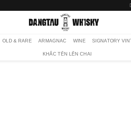
OLD & RARE
ARMAGNAC
WINE
SIGNATORY VIN
KHẮC TÊN LÊN CHAI
TRANG 
MỘ
TH
Set 5 loại W