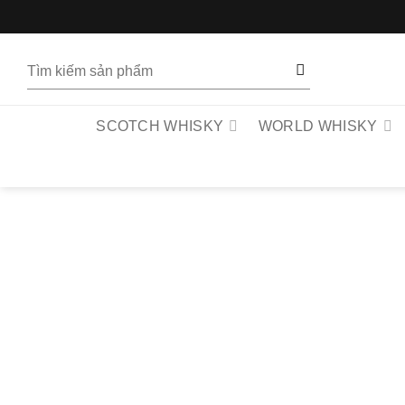
Bỏ
qua
nội
Tìm
dung
kiếm:
SCOTCH WHISKY
WORLD WHISKY