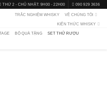
THỨ 2 - CHỦ NHẬT: 9H00 - 22H00
090 929 3636
TRẮC NGHIỆM WHISKY
VỀ CHÚNG TÔI
KIẾN THỨC WHISKY
TAGE
BỘ QUÀ TẶNG
SET THỬ RƯỢU
CHỦ
/
SET THỬ RƯỢU
T VÒNG QUANH
Ế GIỚI
hisky đến từ 5 quốc gia khác nhau trên thế giới, được đặt