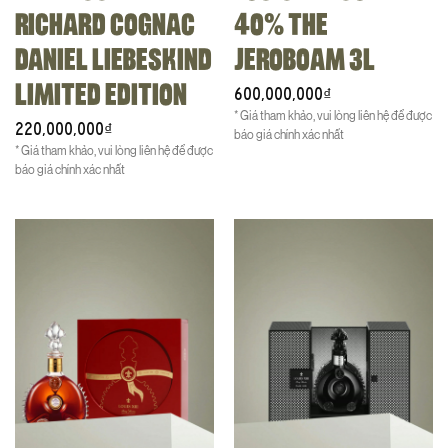
RICHARD COGNAC
40% THE
DANIEL LIEBESKIND
JEROBOAM 3L
LIMITED EDITION
600,000,000
₫
* Giá tham khảo, vui lòng liên hệ để được
220,000,000
₫
báo giá chính xác nhất
* Giá tham khảo, vui lòng liên hệ để được
báo giá chính xác nhất