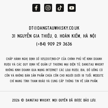
dt@dangtauwhisky.co.uk
31 Nguyễn Gia Thiều, Q. Hoàn Kiếm, Hà Nội
(+84) 909 29 3636
Chấp hành Nghị định số 105/2017/NĐ-CP của Chính phủ về kinh doanh
rượu và các quy định về quản lý thương mại điện tử, DangTau Whisky
không kinh doanh qua mạng internet các loại rượu, bia, đồ uống có
cồn và không bán sản phẩm chứa cồn cho người dưới 18 tuổi. Website
chỉ mang tính tham khảo và cung cấp thông tin về sản phẩm.
2026 © DangTau Whisky. Mọi quyền đã được bảo lưu.