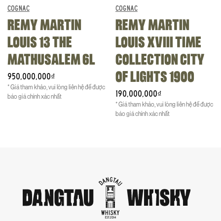
COGNAC
COGNAC
REMY MARTIN
REMY MARTIN
LOUIS 13 THE
LOUIS XVIII TIME
MATHUSALEM 6L
COLLECTION CITY
OF LIGHTS 1900
950,000,000
₫
* Giá tham khảo, vui lòng liên hệ để được
190,000,000
₫
báo giá chính xác nhất
* Giá tham khảo, vui lòng liên hệ để được
báo giá chính xác nhất