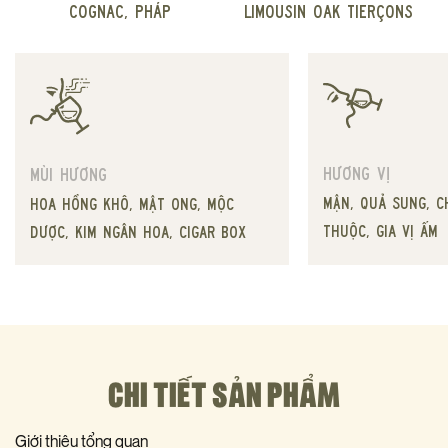
Cognac, Pháp
Limousin Oak Tierçons
Hương vị
Mùi hương
mận, quả sung, c
hoa hồng khô, mật ong, mộc
thuộc, gia vị ấm
dược, kim ngân hoa, cigar box
CHI TIẾT SẢN PHẨM
Giới thiệu tổng quan