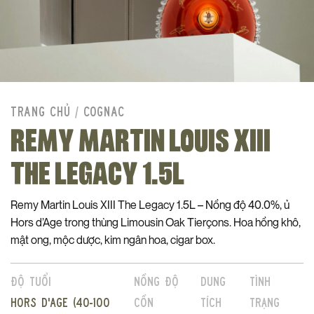
TRANG CHỦ
/
COGNAC
REMY MARTIN LOUIS XIII
THE LEGACY 1.5L
Remy Martin Louis XIII The Legacy 1.5L – Nồng độ 40.0%, ủ
Hors d’Age trong thùng Limousin Oak Tierçons. Hoa hồng khô,
mật ong, mộc dược, kim ngân hoa, cigar box.
Độ tuổi
Nồng độ
Dung
Tình
Hors d'Age (40-100
cồn
tích
trạng