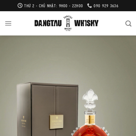
Bỏ
THỨ 2 - CHỦ NHẬT: 9H00 - 22H00
090 929 3636
qua
nội
dung