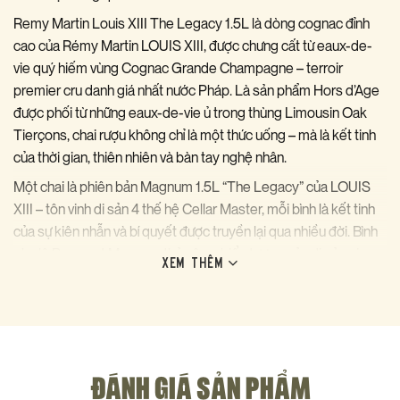
Remy Martin Louis XIII The Legacy 1.5L là dòng cognac đỉnh
cao của Rémy Martin LOUIS XIII, được chưng cất từ eaux-de-
vie quý hiếm vùng Cognac Grande Champagne – terroir
premier cru danh giá nhất nước Pháp. Là sản phẩm Hors d’Age
được phối từ những eaux-de-vie ủ trong thùng Limousin Oak
Tierçons, chai rượu không chỉ là một thức uống – mà là kết tinh
của thời gian, thiên nhiên và bàn tay nghệ nhân.
Một chai là phiên bản Magnum 1.5L “The Legacy” của LOUIS
XIII – tôn vinh di sản 4 thế hệ Cellar Master, mỗi bình là kết tinh
của sự kiên nhẫn và bí quyết được truyền lại qua nhiều đời. Bình
pha lê Baccarat Magnum thủ công, biểu tượng của di sản gia
XEM THÊM
tộc Rémy Martin – mang trong mình toàn bộ tinh hoa và sự phức
hợp kinh điển đã làm nên tên tuổi trên bản đồ rượu thế giới.
Hương vị & Trải nghiệm thưởng thức
Remy Martin Louis XIII The Legacy 1.5L mang đến một trải
nghiệm giác quan phong phú và đa chiều:
ĐÁNH GIÁ SẢN PHẨM