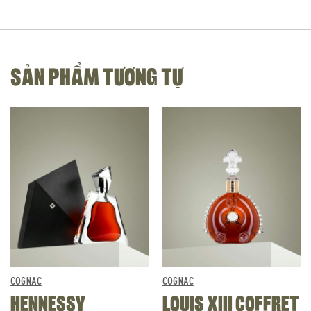
SẢN PHẨM TƯƠNG TỰ
COGNAC
COGNAC
HENNESSY
LOUIS XIII COFFRET