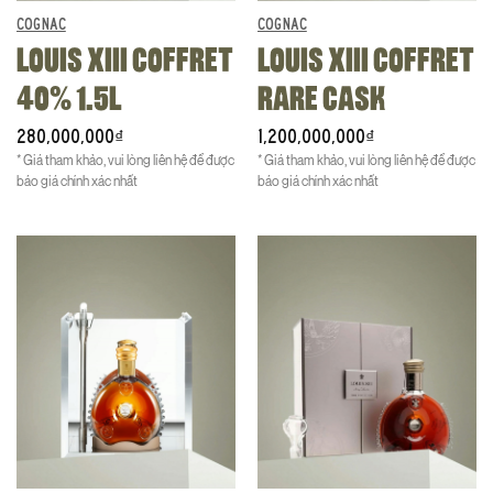
COGNAC
COGNAC
LOUIS XIII COFFRET
LOUIS XIII COFFRET
40% 1.5L
RARE CASK
280,000,000
1,200,000,000
₫
₫
* Giá tham khảo, vui lòng liên hệ để được
* Giá tham khảo, vui lòng liên hệ để được
báo giá chính xác nhất
báo giá chính xác nhất