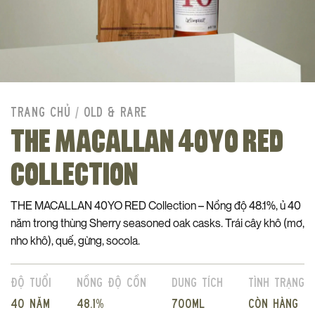
TRANG CHỦ
/
OLD & RARE
THE MACALLAN 40YO RED
COLLECTION
THE MACALLAN 40YO RED Collection – Nồng độ 48.1%, ủ 40
năm trong thùng Sherry seasoned oak casks. Trái cây khô (mơ,
nho khô), quế, gừng, socola.
Độ tuổi
Nồng độ cồn
Dung tích
Tình trạng
40 năm
48.1%
700ml
Còn hàng