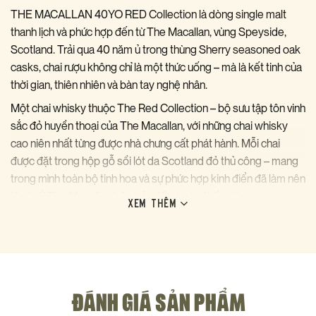
THE MACALLAN 40YO RED Collection là dòng single malt
thanh lịch và phức hợp đến từ The Macallan, vùng Speyside,
Scotland. Trải qua 40 năm ủ trong thùng Sherry seasoned oak
casks, chai rượu không chỉ là một thức uống – mà là kết tinh của
thời gian, thiên nhiên và bàn tay nghệ nhân.
Một chai whisky thuộc The Red Collection – bộ sưu tập tôn vinh
sắc đỏ huyền thoại của The Macallan, với những chai whisky
cao niên nhất từng được nhà chưng cất phát hành. Mỗi chai
được đặt trong hộp gỗ sồi lót da Scotland đỏ thủ công – mang
trong mình toàn bộ tinh hoa và sự phức hợp kinh điển đã làm nên
tên tuổi The Macallan trên bản đồ whisky thế giới.
XEM THÊM
Hương vị & Trải nghiệm thưởng thức
THE MACALLAN 40YO RED Collection mang đến một trải
nghiệm giác quan phong phú và đa chiều:
* Hương thơm: trái cây khô (mơ, nho khô), quế, gừng, socola.
ĐÁNH GIÁ SẢN PHẨM
* Vị nếm: mật mía, gia vị gỗ sồi, vani, socola đắng.