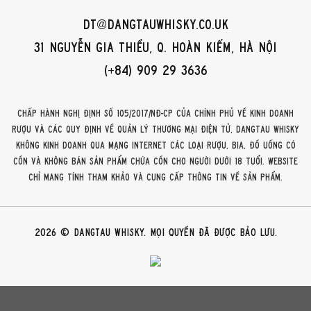
dt@dangtauwhisky.co.uk
31 Nguyễn Gia Thiều, Q. Hoàn Kiếm, Hà Nội
(+84) 909 29 3636
Chấp hành Nghị định số 105/2017/NĐ-CP của Chính phủ về kinh doanh
rượu và các quy định về quản lý thương mại điện tử, DangTau Whisky
không kinh doanh qua mạng internet các loại rượu, bia, đồ uống có
cồn và không bán sản phẩm chứa cồn cho người dưới 18 tuổi. Website
chỉ mang tính tham khảo và cung cấp thông tin về sản phẩm.
2026 © DangTau Whisky. Mọi quyền đã được bảo lưu.