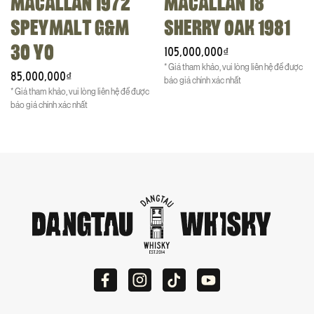
MACALLAN 1972
MACALLAN 18
SPEYMALT G&M
SHERRY OAK 1981
30 YO
105,000,000
₫
* Giá tham khảo, vui lòng liên hệ để được
85,000,000
₫
báo giá chính xác nhất
* Giá tham khảo, vui lòng liên hệ để được
báo giá chính xác nhất