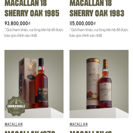
MACALLAN 18
MACALLAN 18
SHERRY OAK 1985
SHERRY OAK 1983
93,800,000
115,000,000
₫
₫
* Giá tham khảo, vui lòng liên hệ để được
* Giá tham khảo, vui lòng liên hệ để được
báo giá chính xác nhất
báo giá chính xác nhất
MACALLAN
MACALLAN