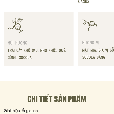
casks
Hương vị
Mùi hương
mật mía, gia vị gỗ
trái cây khô (mơ, nho khô), quế,
socola đắng
gừng, socola
CHI TIẾT SẢN PHẨM
Giới thiệu tổng quan