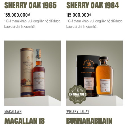
SHERRY OAK 1965
SHERRY OAK 1984
155,000,000
115,000,000
₫
₫
* Giá tham khảo, vui lòng liên hệ để được
* Giá tham khảo, vui lòng liên hệ để được
báo giá chính xác nhất
báo giá chính xác nhất
MACALLAN
WHISKY ISLAY
MACALLAN 18
BUNNAHABHAIN