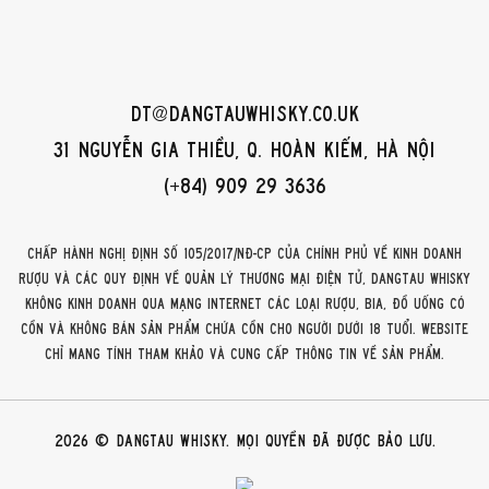
dt@dangtauwhisky.co.uk
31 Nguyễn Gia Thiều, Q. Hoàn Kiếm, Hà Nội
(+84) 909 29 3636
Chấp hành Nghị định số 105/2017/NĐ-CP của Chính phủ về kinh doanh
rượu và các quy định về quản lý thương mại điện tử, DangTau Whisky
không kinh doanh qua mạng internet các loại rượu, bia, đồ uống có
cồn và không bán sản phẩm chứa cồn cho người dưới 18 tuổi. Website
chỉ mang tính tham khảo và cung cấp thông tin về sản phẩm.
2026 © DangTau Whisky. Mọi quyền đã được bảo lưu.