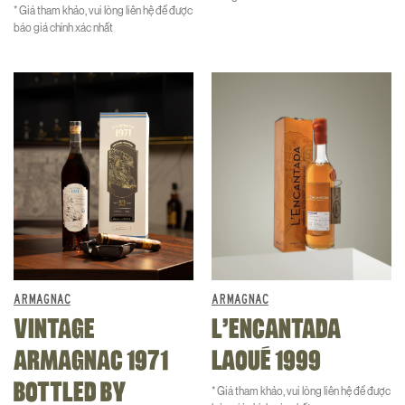
* Giá tham khảo, vui lòng liên hệ để được
báo giá chính xác nhất
ARMAGNAC
ARMAGNAC
VINTAGE
L’ENCANTADA
ARMAGNAC 1971
LAOUÉ 1999
BOTTLED BY
* Giá tham khảo, vui lòng liên hệ để được