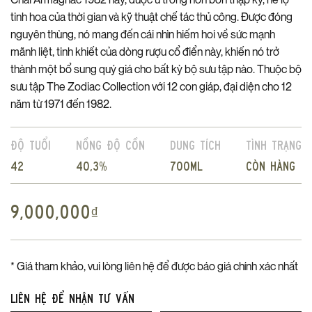
tinh hoa của thời gian và kỹ thuật chế tác thủ công. Được đóng
nguyên thùng, nó mang đến cái nhìn hiếm hoi về sức mạnh
mãnh liệt, tinh khiết của dòng rượu cổ điển này, khiến nó trở
thành một bổ sung quý giá cho bất kỳ bộ sưu tập nào. Thuộc bộ
sưu tập The Zodiac Collection với 12 con giáp, đại diện cho 12
năm từ 1971 đến 1982.
Độ tuổi
Nồng độ cồn
Dung tích
Tình trạng
42
40,3%
700ml
Còn hàng
9,000,000
₫
* Giá tham khảo, vui lòng liên hệ để được báo giá chính xác nhất
Liên hệ để nhận tư vấn