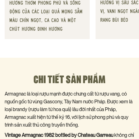
hương vị sâu sắc
hương thơm phong phú và sống
vị, vani ngọt ng
động của các loại quả mọng sẫm
rang bùi béo
màu chín ngọt, ca cao và một
chút hương đinh hương
CHI TIẾT SẢN PHẨM
Armagnac là loại rượu mạnh được chưng cất từ rượu vang, có
nguồn gốc từ vùng Gascony, Tây Nam nước Pháp. Được xem là
loại brandy (rượu làm từ hoa quả) lâu đời nhất của Pháp,
Armagnac xuất hiện từ thế kỷ 16, với lịch sử phong phú và quy
trình sản xuất thủ công truyền thống.
Vintage Armagnac 1982 bottled by Chateau Garreau
không chỉ