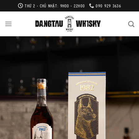
Bỏ
THỨ 2 - CHỦ NHẬT: 9H00 - 22H00
090 929 3636
qua
nội
dung