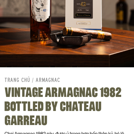
TRANG CHỦ
/
ARMAGNAC
VINTAGE ARMAGNAC 1982
BOTTLED BY CHATEAU
GARREAU
Chai Armagnac 1982 này, được ủ trong hơn bốn thập kỷ, hé lộ