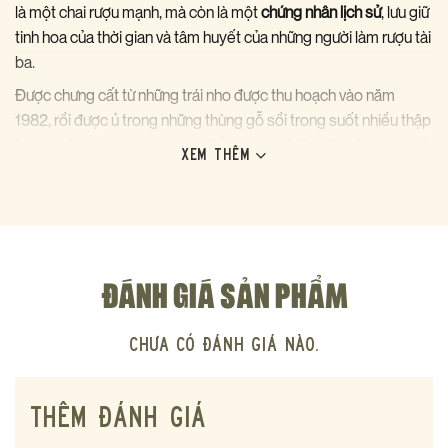
là một chai rượu mạnh, mà còn là một
chứng nhân lịch sử
, lưu giữ
tinh hoa của thời gian và tâm huyết của những người làm rượu tài
ba.
Được chưng cất từ những trái nho được thu hoạch vào năm
1982, rồi được ủ trong những thùng gỗ sồi trong suốt nhiều thập
kỷ, chai Armagnac này mang đến hương vị đậm đà, phức hợp và
XEM THÊM
đầy mê hoặc.
Điểm đặc biệt:
Niên vụ 1982:
Một năm với điều kiện khí hậu ổn định, chai
Armagnac Tenareze duy nhất trong bộ sưu tập
ĐÁNH GIÁ SẢN PHẨM
Chateau Garreau:
Nhà sản xuất Armagnac uy tín với truyền
thống hơn 100 năm sản xuất Armagnac (từ năm 1919).
Chưa có đánh giá nào.
Producer:
Domain De Danis
Giống nho:
Folle Blanche
THÊM ĐÁNH GIÁ
Tuổi:
42