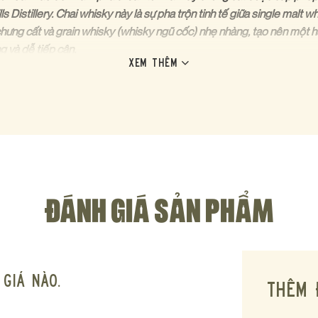
ls Distillery. Chai whisky này là sự pha trộn tinh tế giữa single malt w
chưng cất và grain whisky (whisky ngũ cốc) nhẹ nhàng, tạo nên một h
g và dễ tiếp cận.
XEM THÊM
hế kỷ và chất lượng ổn định, Bushmills Original không chỉ là một chai
t phần của câu chuyện whisky Ireland, lý tưởng cho cả người mới bắ
tinh tế, dễ uống.
O NÊN SỰ KHÁC BIỆT CỦA BUSHMILLS ORIGINAL?
I CỦA OLD BUSHMILLS DISTILLERY
ĐÁNH GIÁ SẢN PHẨM
illery, tọa lạc tại County Antrim, Bắc Ireland, tự hào với giấy phép c
ịch sử hoạt động liên tục có nhiều tranh luận, không thể phủ nhận bề
ng thế kỷ trong việc tạo ra những dòng Irish whiskey chất lượng. Bush
của di sản này.
giá nào.
THÊM 
ỐI TRỘN TINH TẾ (BLENDED IRISH WHISKEY)