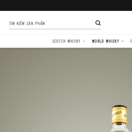
Bỏ
qua
nội
Tìm
dung
kiếm:
SCOTCH WHISKY
WORLD WHISKY