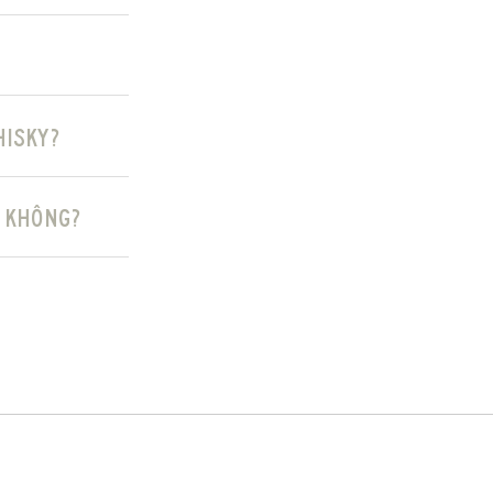
hisky?
 không?
AL