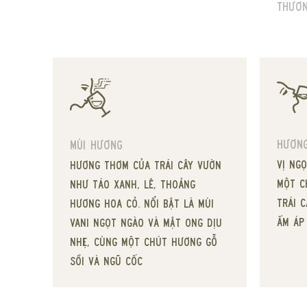
Thươn
Hương
Mùi hương
Vị ng
Hương thơm của trái cây vườn
một c
như táo xanh, lê, thoảng
trái c
hương hoa cỏ. Nổi bật là mùi
ấm áp
vani ngọt ngào và mật ong dịu
nhẹ, cùng một chút hương gỗ
sồi và ngũ cốc