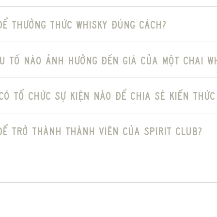
THÔNG TIN
Bushmills Original
 để thưởng thức Whisky đúng cách?
Blended Irish Whiskey
County Antrim, Northern Ireland
ếu tố nào ảnh hưởng đến giá của một chai W
NAS
40% ABV
có tổ chức sự kiện nào để chia sẻ kiến thức
700ml
Old Bushmills Distillery
để trở thành thành viên của Spirit Club?
Single Malt Whiskey & Grain Whiskey
Ex-Bourbon, Ex-Sherry
TRANG TÍNH
TES – CẢM NHẬN HƯƠNG VỊ BUSHMILLS ORIGIN