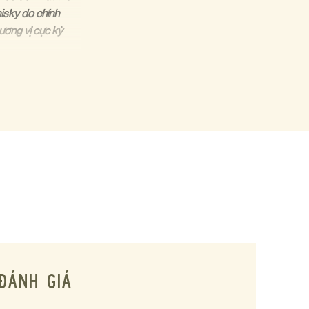
hisky do chính
ương vị cực kỳ
 whisky để thưởng
t đầu lẫn những
hưng cất được cấp
 dày truyền thống
mills Original
ĐÁNH GIÁ