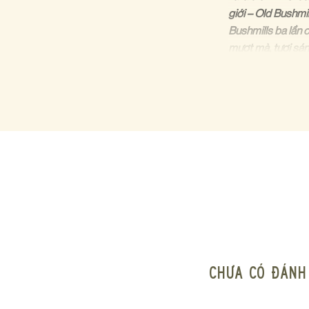
giới – Old Bushmil
Bushmills ba lần 
mượt mà, tươi sán
Với lịch sử hàng t
thức mà còn là mộ
người tìm kiếm sự 
ĐIỀU GÌ TẠ
DI SẢN LÂU ĐỜ
Old Bushmills Dist
từ năm 1608. Dù l
và kinh nghiệm hà
chính là hiện thân 
Chưa có đánh 
NGHỆ THUẬT PH