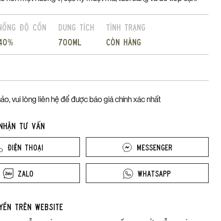
Nồng độ cồn
Dung tích
Tình trạng
40%
700ml
Còn hàng
ảo, vui lòng liên hệ để được báo giá chính xác nhất
 nhận tư vấn
Điện thoại
Messenger
Zalo
Whatsapp
yền trên website