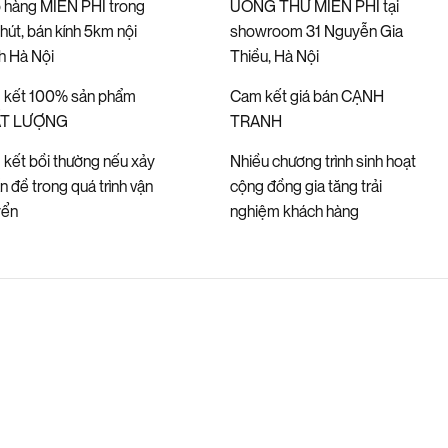
 hàng MIỄN PHÍ trong
UỐNG THỬ MIỄN PHÍ tại
hút, bán kính 5km nội
showroom 31 Nguyễn Gia
h Hà Nội
Thiều, Hà Nội
 kết 100% sản phẩm
Cam kết giá bán CẠNH
T LƯỢNG
TRANH
kết bồi thường nếu xảy
Nhiều chương trình sinh hoạt
ấn đề trong quá trình vận
cộng đồng gia tăng trải
yển
nghiệm khách hàng