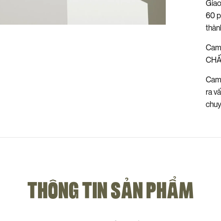
Giao
60 p
thàn
Cam
CHẤ
Cam 
ra v
chu
THÔNG TIN SẢN PHẨM