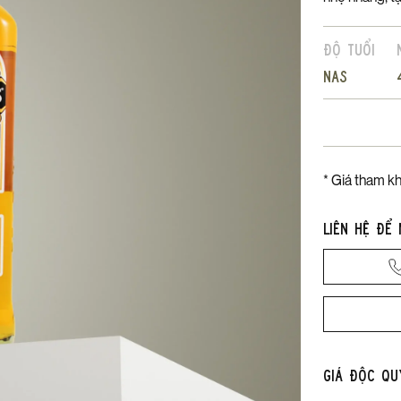
Độ tuổi
NAS
* Giá tham kh
Liên hệ để
Giá độc qu