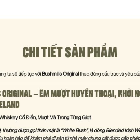
CHI TIẾT SẢN PHẨM
ng ta sẽ tiếp tục với
Bushmills Original
theo đúng cấu trúc và yêu cầu
 ORIGINAL – ÊM MƯỢT HUYỀN THOẠI, KHỞI 
ELAND
h Whiskey Cổ Điển, Mượt Mà Trong Từng Giọt
l, thường được gọi thân mật là “White Bush”, là dòng Blended Irish 
ầu hoàn hảo để khám phá di sản từ nhà máy chưng cất được cấp phép 