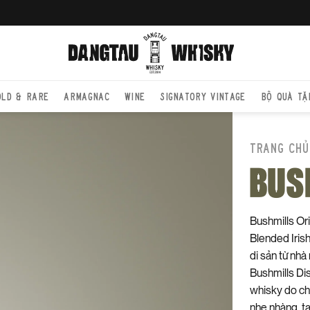
OLD & RARE
ARMAGNAC
WINE
SIGNATORY VINTAGE
BỘ QUÀ TẶ
TRANG CHỦ
BUS
Bushmills Ori
Blended Iris
di sản từ nhà
Bushmills Dist
whisky do ch
nhẹ nhàng, tạ