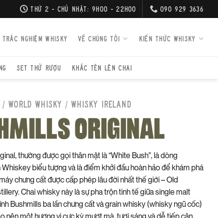
THỨ 2 - CHỦ NHẬT: 9H00 - 22H00
090 929 3636
TRẮC NGHIỆM WHISKY
VỀ CHÚNG TÔI
KIẾN THỨC WHISKY
NG
SET THỬ RƯỢU
KHẮC TÊN LÊN CHAI
/
WORLD WHISKY
/
WHISKY IRELAND
HMILLS ORIGINAL
ginal, thường được gọi thân mật là “White Bush”, là dòng
h Whiskey biểu tượng và là điểm khởi đầu hoàn hảo để khám phá
 máy chưng cất được cấp phép lâu đời nhất thế giới – Old
illery. Chai whisky này là sự pha trộn tinh tế giữa single malt
ính Bushmills ba lần chưng cất và grain whisky (whisky ngũ cốc)
o nên một hương vị cực kỳ mượt mà, tươi sáng và dễ tiếp cận.