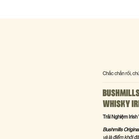
Chắc chắn rồi, chú
BUSHMILLS
WHISKY IR
Trải Nghiệm Iris
Bushmills Origina
và là điểm khởi đ