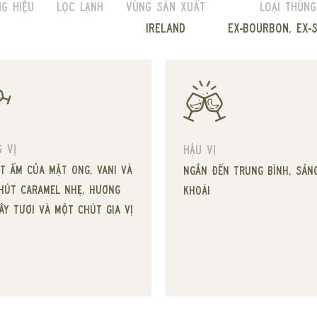
g hiệu
Lọc lạnh
Vùng sản xuất
Loại thùng
Ireland
Ex-Bourbon, Ex-
 vị
Hậu vị
ọt ấm của mật ong, vani và
Ngắn đến trung bình, sản
hút caramel nhẹ, hương
khoái
ây tươi và một chút gia vị