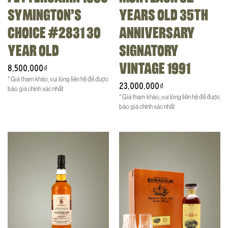
SYMINGTON’S
YEARS OLD 35TH
CHOICE #2831 30
ANNIVERSARY
YEAR OLD
SIGNATORY
VINTAGE 1991
8,500,000
₫
* Giá tham khảo, vui lòng liên hệ để được
23,000,000
₫
báo giá chính xác nhất
* Giá tham khảo, vui lòng liên hệ để được
báo giá chính xác nhất