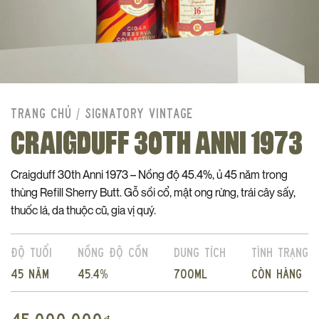
TRANG CHỦ
/
SIGNATORY VINTAGE
CRAIGDUFF 30TH ANNI 1973
Craigduff 30th Anni 1973 – Nồng độ 45.4%, ủ 45 năm trong
thùng Refill Sherry Butt. Gỗ sồi cổ, mật ong rừng, trái cây sấy,
thuốc lá, da thuộc cũ, gia vị quý.
Độ tuổi
Nồng độ cồn
Dung tích
Tình trạng
45 năm
45.4%
700ml
Còn hàng