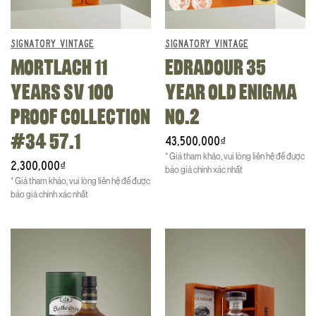
SIGNATORY VINTAGE
SIGNATORY VINTAGE
MORTLACH 11
EDRADOUR 35
YEARS SV 100
YEAR OLD ENIGMA
PROOF COLLECTION
NO.2
#34 57.1
43,500,000
₫
* Giá tham khảo, vui lòng liên hệ để được
2,300,000
₫
báo giá chính xác nhất
* Giá tham khảo, vui lòng liên hệ để được
báo giá chính xác nhất