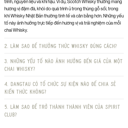
Website: dangtauwhisky.com
trình, nguyên liệu và khí hậu. Ví dụ, Scotch Whisky thường mang
hương vị đậm đà, khói do quá trình ủ trong thùng gỗ sồi, trong
khi Whisky Nhật Bản thường tinh tế và cân bằng hơn. Những yếu
tố này ảnh hưởng trực tiếp đến hương vị và trải nghiệm của mỗi
chai Whisky.
2. Làm sao để thưởng thức Whisky đúng cách?
3. Những yếu tố nào ảnh hưởng đến giá của một
chai Whisky?
4. DangTau có tổ chức sự kiện nào để chia sẻ
kiến thức không?
5. Làm sao để trở thành thành viên của Spirit
Club?