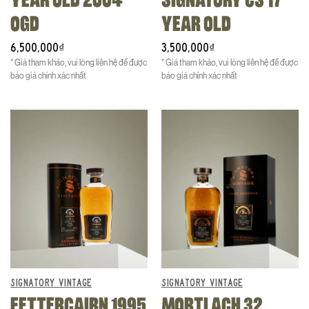
OGD
YEAR OLD
6,500,000
3,500,000
₫
₫
* Giá tham khảo, vui lòng liên hệ để được
* Giá tham khảo, vui lòng liên hệ để được
báo giá chính xác nhất
báo giá chính xác nhất
SIGNATORY VINTAGE
SIGNATORY VINTAGE
FETTERCAIRN 1995
MORTLACH 32