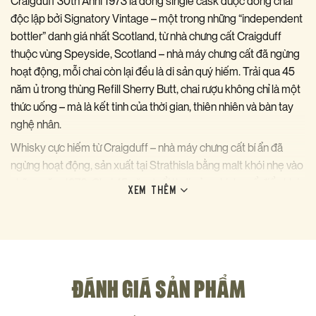
Craigduff 30th Anni 1973 là dòng single cask được đóng chai
độc lập bởi Signatory Vintage – một trong những “independent
bottler” danh giá nhất Scotland, từ nhà chưng cất Craigduff
thuộc vùng Speyside, Scotland – nhà máy chưng cất đã ngừng
hoạt động, mỗi chai còn lại đều là di sản quý hiếm. Trải qua 45
năm ủ trong thùng Refill Sherry Butt, chai rượu không chỉ là một
thức uống – mà là kết tinh của thời gian, thiên nhiên và bàn tay
nghệ nhân.
Whisky cực hiếm từ Craigduff – nhà máy chưng cất bí ẩn đã
ngừng hoạt động, sản xuất tại Strathisla bằng malt khói nhẹ vào
những năm 1970. Chai 45 năm tuổi là di sản whisky cổ điển khó
XEM THÊM
tìm. Đóng chai từ Refill Sherry Butt ở cask strength tự nhiên,
không lọc lạnh (non-chill filtered) và không nhuộm màu – mang
đến trải nghiệm whisky nguyên bản nhất, đúng như nó vừa được
rút từ thùng.
Hương vị & Trải nghiệm thưởng thức
ĐÁNH GIÁ SẢN PHẨM
Craigduff 30th Anni 1973 mang đến một trải nghiệm giác quan