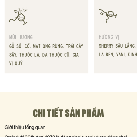
Hương vị
Mùi hương
sherry sâu lắng,
gỗ sồi cổ, mật ong rừng, trái cây
la đen, vani, đi
sấy, thuốc lá, da thuộc cũ, gia
vị quý
CHI TIẾT SẢN PHẨM
Giới thiệu tổng quan