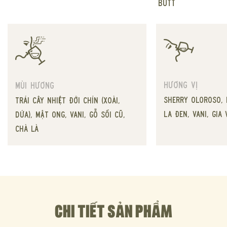
Butt
Hương vị
Mùi hương
sherry oloroso, 
trái cây nhiệt đới chín (xoài,
la đen, vani, gia
dứa), mật ong, vani, gỗ sồi cũ,
chà là
CHI TIẾT SẢN PHẨM