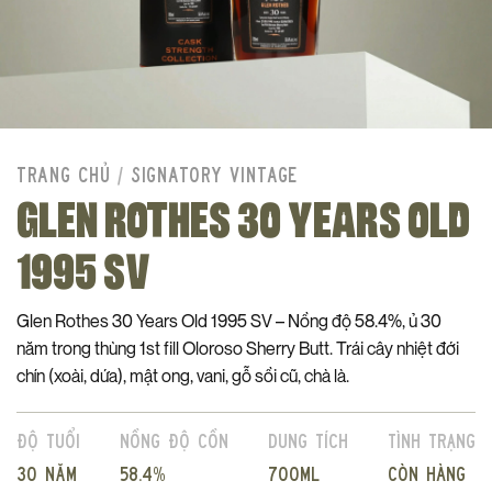
TRANG CHỦ
/
SIGNATORY VINTAGE
GLEN ROTHES 30 YEARS OLD
1995 SV
Glen Rothes 30 Years Old 1995 SV – Nồng độ 58.4%, ủ 30
năm trong thùng 1st fill Oloroso Sherry Butt. Trái cây nhiệt đới
chín (xoài, dứa), mật ong, vani, gỗ sồi cũ, chà là.
Độ tuổi
Nồng độ cồn
Dung tích
Tình trạng
30 năm
58.4%
700ml
Còn hàng