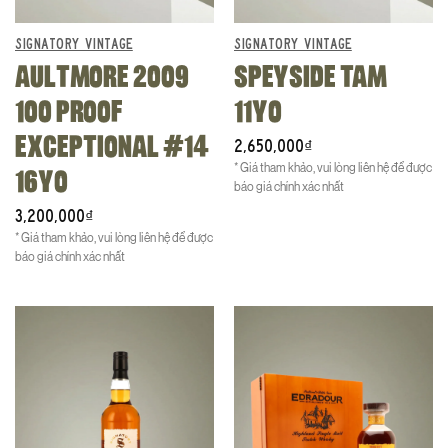
SIGNATORY VINTAGE
SIGNATORY VINTAGE
AULTMORE 2009
SPEYSIDE TAM
100 PROOF
11YO
EXCEPTIONAL #14
2,650,000
₫
* Giá tham khảo, vui lòng liên hệ để được
16YO
báo giá chính xác nhất
3,200,000
₫
* Giá tham khảo, vui lòng liên hệ để được
báo giá chính xác nhất