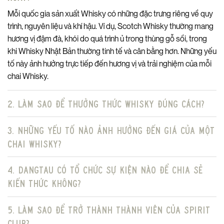
Địa chỉ: DangTau Whisky Library – 31 Nguyễn Gia Thiều, Hoàn
Mỗi quốc gia sản xuất Whisky có những đặc trưng riêng về quy
Kiếm, Hà Nội
trình, nguyên liệu và khí hậu. Ví dụ, Scotch Whisky thường mang
Hotline: 0909 29 3636
hương vị đậm đà, khói do quá trình ủ trong thùng gỗ sồi, trong
Website: dangtauwhisky.com
khi Whisky Nhật Bản thường tinh tế và cân bằng hơn. Những yếu
tố này ảnh hưởng trực tiếp đến hương vị và trải nghiệm của mỗi
chai Whisky.
2. Làm sao để thưởng thức Whisky đúng cách?
3. Những yếu tố nào ảnh hưởng đến giá của một
chai Whisky?
4. DangTau có tổ chức sự kiện nào để chia sẻ
kiến thức không?
5. Làm sao để trở thành thành viên của Spirit
Club?