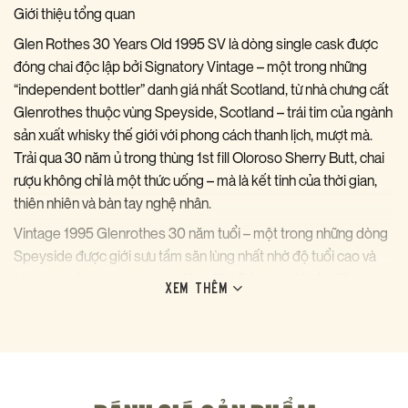
Giới thiệu tổng quan
Glen Rothes 30 Years Old 1995 SV là dòng single cask được
đóng chai độc lập bởi Signatory Vintage – một trong những
“independent bottler” danh giá nhất Scotland, từ nhà chưng cất
Glenrothes thuộc vùng Speyside, Scotland – trái tim của ngành
sản xuất whisky thế giới với phong cách thanh lịch, mượt mà.
Trải qua 30 năm ủ trong thùng 1st fill Oloroso Sherry Butt, chai
rượu không chỉ là một thức uống – mà là kết tinh của thời gian,
thiên nhiên và bàn tay nghệ nhân.
Vintage 1995 Glenrothes 30 năm tuổi – một trong những dòng
Speyside được giới sưu tầm săn lùng nhất nhờ độ tuổi cao và
phong cách sherry oloroso đậm đặc. Đóng chai từ 1st fill
XEM THÊM
Oloroso sherry butt ở cask strength tự nhiên, không lọc lạnh
(non-chill filtered) và không nhuộm màu – mang đến trải
nghiệm whisky nguyên bản nhất, đúng như nó vừa được rút từ
thùng.
Hương vị & Trải nghiệm thưởng thức