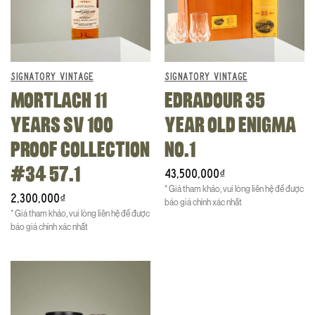
SIGNATORY VINTAGE
SIGNATORY VINTAGE
MORTLACH 11
EDRADOUR 35
YEARS SV 100
YEAR OLD ENIGMA
PROOF COLLECTION
NO.1
#34 57.1
43,500,000
₫
* Giá tham khảo, vui lòng liên hệ để được
2,300,000
₫
báo giá chính xác nhất
* Giá tham khảo, vui lòng liên hệ để được
báo giá chính xác nhất