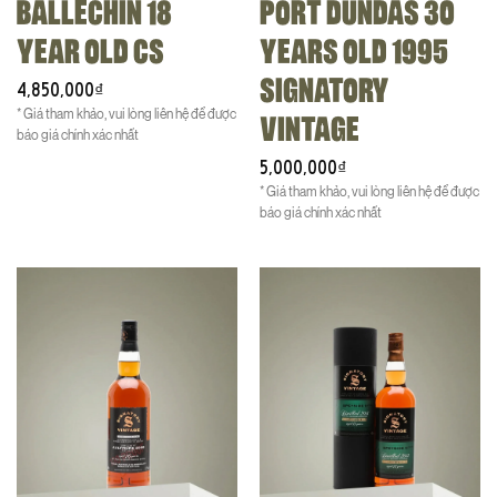
BALLECHIN 18
PORT DUNDAS 30
YEAR OLD CS
YEARS OLD 1995
SIGNATORY
4,850,000
₫
* Giá tham khảo, vui lòng liên hệ để được
VINTAGE
báo giá chính xác nhất
5,000,000
₫
* Giá tham khảo, vui lòng liên hệ để được
báo giá chính xác nhất