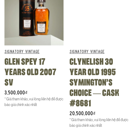
SIGNATORY VINTAGE
SIGNATORY VINTAGE
GLEN SPEY 17
CLYNELISH 30
YEARS OLD 2007
YEAR OLD 1995
SV
SYMINGTON’S
CHOICE — CASK
3,500,000
₫
* Giá tham khảo, vui lòng liên hệ để được
#8681
báo giá chính xác nhất
20,500,000
₫
* Giá tham khảo, vui lòng liên hệ để được
báo giá chính xác nhất