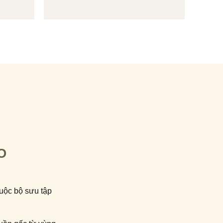
O
huộc bộ sưu tập