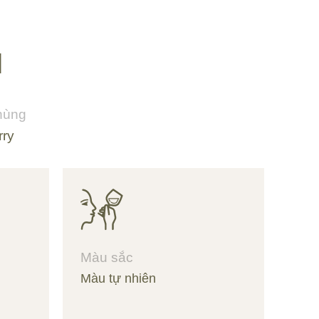
M
thùng
rry
Màu sắc
Màu tự nhiên