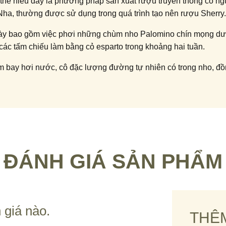
 thể hiểu đây là phương pháp sản xuất rượu truyền thống có n
Nha, thường được sử dụng trong quá trình tạo nên rượu Sherry
y bao gồm việc phơi những chùm nho Palomino chín mọng dư
n các tấm chiếu làm bằng cỏ esparto trong khoảng hai tuần.
m bay hơi nước, cô đặc lượng đường tự nhiên có trong nho, đồn
hóa học phức tạp, góp phần hình thành nên hương vị đậm đà,
ưng của rượu Sherry.
ấy cảm hứng từ quá trình sản xuất rượu Sherry với cách thức So
ollection, nhằm thể hiện sự ảnh hưởng của thùng Sherry lên r
ĐÁNH GIÁ SẢN PHẨM
 tìm kiếm thông tin về Glenrothes 25 The Soleo Collection hã
 những điều thú vị về phiên bản 25 năm tuổi thuộc bộ sưu tập
này trong nội dung dưới đây
 giá nào.
THÊ