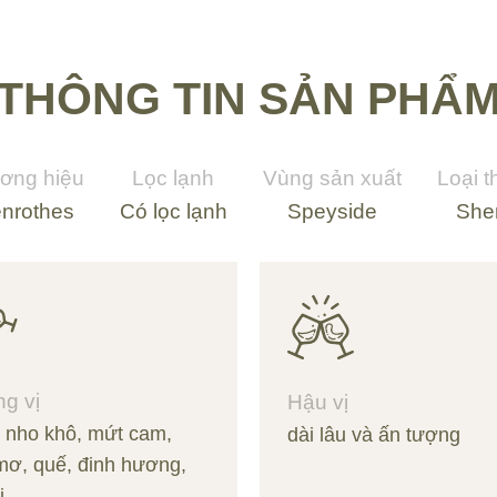
THÔNG TIN SẢN PHẨ
ơng hiệu
Lọc lạnh
Vùng sản xuất
Loại 
enrothes
Có lọc lạnh
Speyside
She
g vị
Hậu vị
 nho khô, mứt cam,
dài lâu và ấn tượng
mơ, quế, đinh hương,
i