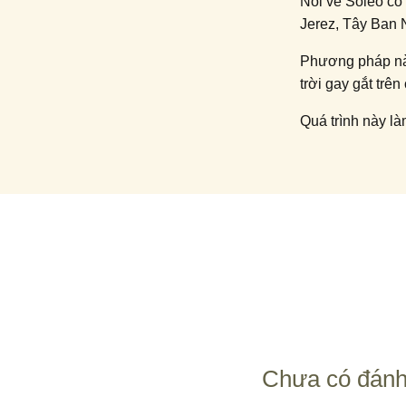
Nói về Soleo có
Jerez, Tây Ban 
Phương pháp nà
trời gay gắt trê
Quá trình này là
những phản ứng 
phức hợp đặc tr
Glenrothes đã l
ra dòng Soleo C
họ.
Và nếu bạn đang
Whisky khám phá
nhà Glenrothes 
Chưa có đánh