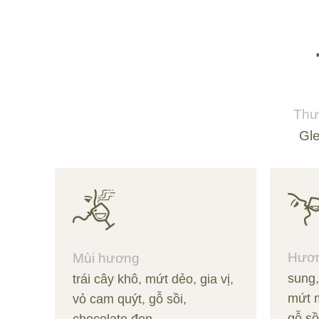
Thư
Gl
Hươn
Mùi hương
sung,
trái cây khô, mứt dẻo, gia vị,
mứt 
vỏ cam quýt, gỗ sồi,
gỗ sồ
chocolate đen