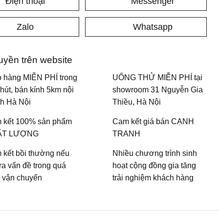
Điện thoại
Messenger
Zalo
Whatsapp
uyền trên website
o hàng MIỄN PHÍ trong
UỐNG THỬ MIỄN PHÍ tại
hút, bán kính 5km nội
showroom 31 Nguyễn Gia
nh Hà Nội
Thiều, Hà Nội
 kết 100% sản phẩm
Cam kết giá bán CẠNH
ẤT LƯỢNG
TRANH
 kết bồi thường nếu
Nhiều chương trình sinh
ra vấn đề trong quá
hoạt cộng đồng gia tăng
h vận chuyển
trải nghiệm khách hàng