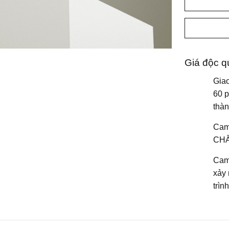
Giá độc q
Gia
60 p
thà
Cam
CH
Cam
xảy 
trìn