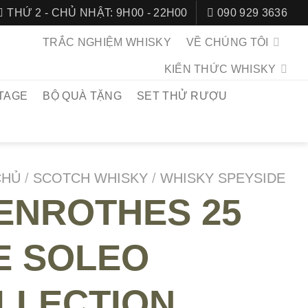
THỨ 2 - CHỦ NHẬT: 9H00 - 22H00
090 929 3636
TRẮC NGHIỆM WHISKY
VỀ CHÚNG TÔI
KIẾN THỨC WHISKY
TAGE
BỘ QUÀ TẶNG
SET THỬ RƯỢU
CHỦ
/
SCOTCH WHISKY
/
WHISKY SPEYSIDE
ENROTHES 25
E SOLEO
LLECTION