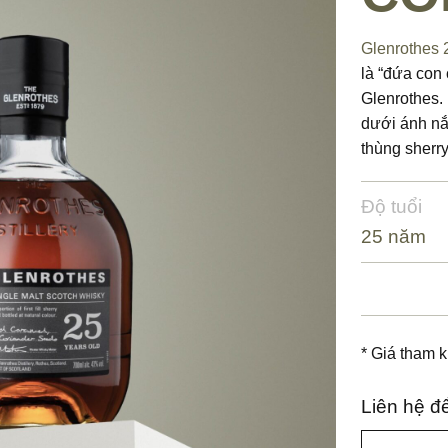
Glenrothes 
là “đứa con
Glenrothes.
dưới ánh nắn
thùng sherry
Độ tuổi
25 năm
* Giá tham k
Liên hệ đ