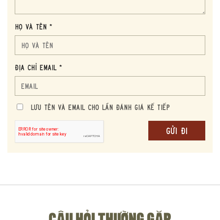
Họ và tên *
Địa chỉ Email *
HƯƠNG VỊ ĐỘC ĐÁO CỦA SPRINGBANK 21 YEAR OLD 2005
RELEASE
Lưu Tên và Email cho lần đánh giá kế tiếp
Springbank 21 Year Old 2005 Release nổi bật với sự kết hợp
độc đáo giữa các tầng hương thơm phong phú và dư vị tinh tế.
Mùi hương đầu tiên người thưởng thức có thể cảm nhận được là
mùi trái cây khô và mật ong, mang đến cảm giác ấm áp và ngọt
ngào.
Tiếp theo, sự phong phú của hương gỗ sồi cổ, thoang thoảng
mùi hương của vani và một chút hương khói nhẹ, tạo nên một
CÂU HỎI THƯỜNG GẶP
cấu trúc phức hợp và lôi cuốn.