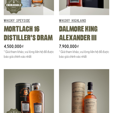
WHISKY SPEYSIDE
WHISKY HIGHLAND
MORTLACH 16
DALMORE KING
DISTILLER’S DRAM
ALEXANDER III
4,500,000
7,900,000
₫
₫
* Giá tham khảo, vui lòng liên hệ để được
* Giá tham khảo, vui lòng liên hệ để được
báo giá chính xác nhất
báo giá chính xác nhất