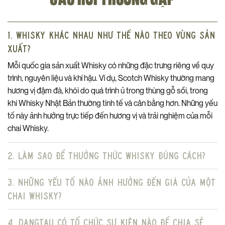
Khi nhấp vào ngụm rượu đầu tiên, vị ngọt nhẹ của caramel và
một chút vị cay nồng từ gia vị hòa quyện với nhau, mang lại cảm
1. Whisky khác nhau như thế nào theo vùng sản
giác hài hòa và sâu lắng.
xuất?
Dư vị kéo dài, để lại dấu ấn đặc biệt của một dòng whisky tinh
Mỗi quốc gia sản xuất Whisky có những đặc trưng riêng về quy
tế, hài hòa, phù hợp cho những ai đam mê sự phức tạp trong
trình, nguyên liệu và khí hậu. Ví dụ, Scotch Whisky thường mang
hương vị của rượu whisky.
hương vị đậm đà, khói do quá trình ủ trong thùng gỗ sồi, trong
SPRINGBANK 21 YEAR OLD 2005 RELEASE SỞ HỮU TINH
khi Whisky Nhật Bản thường tinh tế và cân bằng hơn. Những yếu
HOA CỦA SỰ KHÁC BIỆT
tố này ảnh hưởng trực tiếp đến hương vị và trải nghiệm của mỗi
Springbank 21 Year Old 2005 Release là một phiên bản giới
chai Whisky.
hạn, mang trong mình nét độc đáo và khác biệt.
2. Làm sao để thưởng thức Whisky đúng cách?
Với việc kết hợp thùng gỗ sồi bourbon và thùng gỗ từng chứa
sherry để ủ rượu tới 2 lần đã tạo nên hương vị đặc trưng, không
thể tìm thấy ở bất kỳ dòng whisky nào khác.
3. Những yếu tố nào ảnh hưởng đến giá của một
chai Whisky?
Thời gian ủ rượu lên tới 21 năm cùng với phương pháp sản xuất
Whisky truyền thống của Springbank, đã tạo nên một sản
4. DangTau có tổ chức sự kiện nào để chia sẻ
phẩm whisky cao cấp, xứng đáng là niềm tự hào của vùng