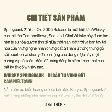
CHI TIẾT SẢN PHẨM
Springbank 21 Year Old 2005 Release là một kiệt tác Whisky
của thị trấn Campbelltown, Scotland. Chai Whisky này được tạo
nên từ sự hòa quyện tinh tế giữa thời gian, đất trời và bàn tay tài
hoa của những nghệ nhân chưng cất. 21 năm ủ trong thùng gỗ
sồi bourbon và sherry đã ban tặng cho dòng rượu này một
hương vị phức cảm, đậm đà, xứng đáng là niềm khao khát của
bất kỳ tín đồ whisky nào.
WHISKY SPRINGBANK – DI SẢN TỪ VÙNG ĐẤT
CAMPBELTOWN
Nằm bên bờ biển hoang sơ của bán đảo Kintyre, Springbank là
một trong những nhà máy chưng cất whisky lâu đời và độc lập
cuối cùng của vùng Campbeltown, Scotland.
XEM THÊM
Với truyền thống sản xuất thủ công và sự tận tâm trong từng