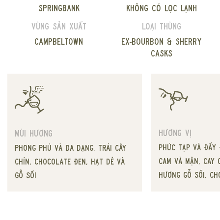
Springbank
Không có lọc lạnh
Vùng sản xuất
Loại thùng
Campbeltown
Ex-bourbon & Sherry
casks
Hương vị
Mùi hương
phức tạp và đầy 
phong phú và đa dạng, trái cây
cam và mận, cay c
chín, chocolate đen, hạt dẻ và
hương gỗ sồi, ch
gỗ sồi