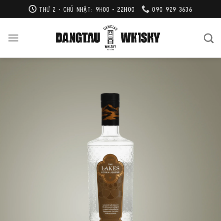
Bỏ
THỨ 2 - CHỦ NHẬT: 9H00 - 22H00
090 929 3636
qua
nội
dung