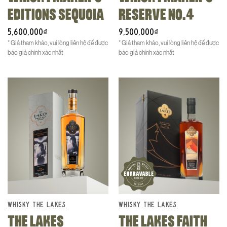
EDITIONS SEQUOIA
RESERVE NO.4
5,600,000
9,500,000
₫
₫
* Giá tham khảo, vui lòng liên hệ để được
* Giá tham khảo, vui lòng liên hệ để được
báo giá chính xác nhất
báo giá chính xác nhất
WHISKY THE LAKES
WHISKY THE LAKES
THE LAKES
THE LAKES FAITH