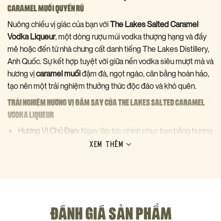
CARAMEL MUỐI QUYẾN RŨ
Nuông chiều vị giác của bạn với
The Lakes Salted Caramel
Vodka Liqueur
, một dòng rượu mùi vodka thượng hạng và đầy
mê hoặc đến từ nhà chưng cất danh tiếng The Lakes Distillery,
Anh Quốc. Sự kết hợp tuyệt vời giữa nền vodka siêu mượt mà và
hương vị
caramel muối
đậm đà, ngọt ngào, cân bằng hoàn hảo,
tạo nên một trải nghiệm thưởng thức độc đáo và khó quên.
TRẢI NGHIỆM HƯƠNG VỊ ĐẮM SAY CỦA THE LAKES SALTED CARAMEL
VODKA LIQUEUR
Hương Vị Chủ Đạo:
Ngay lập tức chinh phục bạn bằng hương
thơm nồng nàn của caramel béo ngậy, quyện cùng vị ngọt
XEM THÊM
đậm đà tan chảy. Điểm nhấn đặc biệt là một chút
vị mặn tinh
tế
của muối biển, giúp cân bằng vị ngọt, kích thích vị giác và
khiến hương vị trở nên phức hợp, hấp dẫn hơn bao giờ hết.
Cảm Giác Khi Thưởng Thức:
Chất rượu sánh mịn, mượt mà
lướt nhẹ trên vòm miệng, để lại hậu vị ấm áp, béo ngậy và
ĐÁNH GIÁ SẢN PHẨM