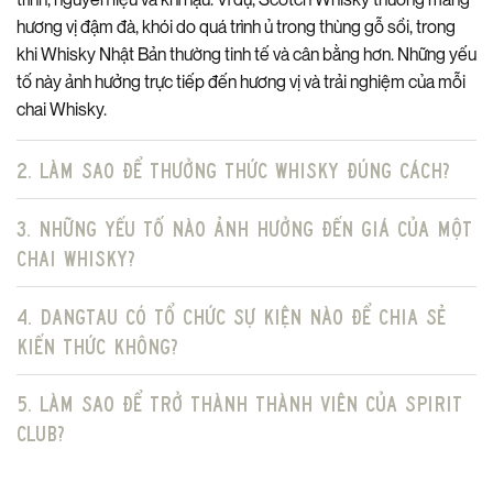
nóng như cà phê hoặc socola nóng.
hương vị đậm đà, khói do quá trình ủ trong thùng gỗ sồi, trong
khi Whisky Nhật Bản thường tinh tế và cân bằng hơn. Những yếu
Pha Chế Cocktail Sáng Tạo:
Là ngôi sao cho các loại
tố này ảnh hưởng trực tiếp đến hương vị và trải nghiệm của mỗi
cocktail dessert
như Salted Caramel Martini, một phiên bản
chai Whisky.
độc đáo của Espresso Martini, hoặc pha cùng kem, sữa để
tạo ra những ly đồ uống béo ngậy, hấp dẫn.
2. Làm sao để thưởng thức Whisky đúng cách?
TẠI SAO BẠN SẼ YÊU THÍCH THE LAKES SALTED CARAMEL VODKA
LIQUEUR?
3. Những yếu tố nào ảnh hưởng đến giá của một
Hương Vị Gây Nghiện:
Sự cân bằng hoàn hảo giữa ngọt ngào
chai Whisky?
của caramel và vị mặn tinh tế.
4. DangTau có tổ chức sự kiện nào để chia sẻ
Chất Lượng Vượt Trội:
Sản phẩm cao cấp từ
The Lakes
Distillery
, Anh Quốc.
kiến thức không?
Đa Năng & Sáng Tạo:
Tuyệt vời khi uống riêng, kết hợp món
5. Làm sao để trở thành thành viên của Spirit
tráng miệng hay pha chế cocktail.
Club?
Thiết Kế Sang Trọng:
Chai rượu đẹp mắt, là món
quà tặng
lý
tưởng cho những ai yêu thích sự ngọt ngào, độc đáo.