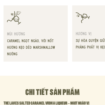
Hương vị
Mùi hương
Sự hòa quyện giữ
Caramel ngọt ngào, với nốt
phảng phất vị kẹ
hương kẹo dẻo marshmallow
nướng
CHI TIẾT SẢN PHẨM
THE LAKES SALTED CARAMEL VODKA LIQUEUR – NGỌT NGÀO VỊ