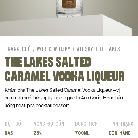
TRANG CHỦ
/
WORLD WHISKY
/
WHISKY THE LAKES
THE LAKES SALTED
CARAMEL VODKA LIQUEUR
Khám phá The Lakes Salted Caramel Vodka Liqueur – vị
caramel muối béo ngậy, ngọt ngào từ Anh Quốc. Hoàn hảo
uống neat, pha cocktail dessert.
Độ tuổi
Nồng độ cồn
Dung tích
Tình trạng
NAS
25%
700ml
Còn hàng