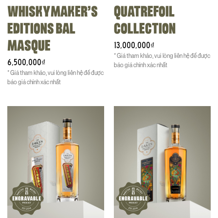
WHISKYMAKER’S
QUATREFOIL
EDITIONS BAL
COLLECTION
MASQUE
13,000,000
₫
* Giá tham khảo, vui lòng liên hệ để được
6,500,000
₫
báo giá chính xác nhất
* Giá tham khảo, vui lòng liên hệ để được
báo giá chính xác nhất