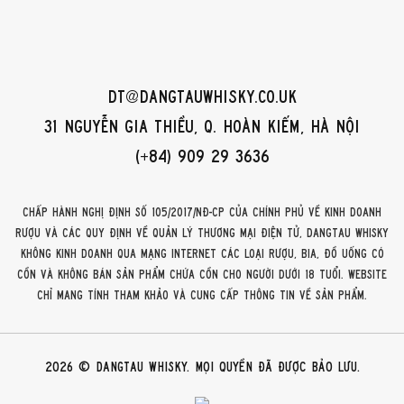
dt@dangtauwhisky.co.uk
31 Nguyễn Gia Thiều, Q. Hoàn Kiếm, Hà Nội
(+84) 909 29 3636
Chấp hành Nghị định số 105/2017/NĐ-CP của Chính phủ về kinh doanh
rượu và các quy định về quản lý thương mại điện tử, DangTau Whisky
không kinh doanh qua mạng internet các loại rượu, bia, đồ uống có
cồn và không bán sản phẩm chứa cồn cho người dưới 18 tuổi. Website
chỉ mang tính tham khảo và cung cấp thông tin về sản phẩm.
2026 © DangTau Whisky. Mọi quyền đã được bảo lưu.