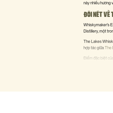
này nhiều hương v
ĐÔI NÉT VỀ
Whiskymaker’s Ed
Distillery, một t
The Lakes Whiskym
hợp tác giữa
The 
Điểm đặc biệt của
Bourbon cũ, sau 
dụng phẩm màu nhâ
Nhờ phương thức ủ
hoàn hảo giữa vị 