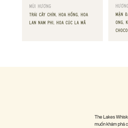
Hương
Mùi hương
mận đ
trái cây chín, hoa hồng, hoa
ong, k
lan nam phi, hoa cúc la mã
choco
The Lakes Whisky
muốn khám phá củ