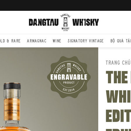
OLD & RARE
ARMAGNAC
WINE
SIGNATORY VINTAGE
BỘ QUÀ TẶ
TRANG CHỦ
THE
WHI
EDI