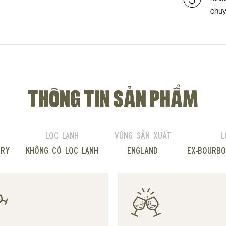
chu
THÔNG TIN SẢN PHẨM
Lọc lạnh
Vùng sản xuất
L
ery
Không có lọc lạnh
England
Ex-bourbo