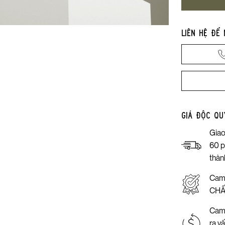
Liên hệ để
Giá độc qu
Giao
60 p
thàn
Cam
CHẤ
Cam 
ra v