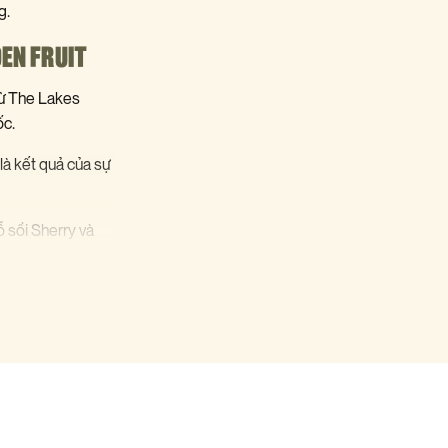
g.
EN FRUIT
từ The Lakes
ốc.
là kết quả của sự
ỗ sồi Sherry và
h và không sử
ị có sự cân bằng