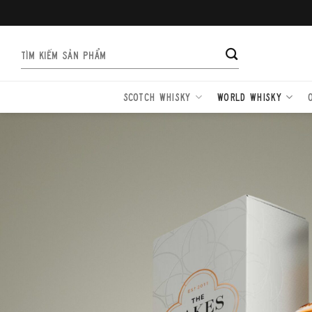
Bỏ
qua
nội
Tìm
dung
kiếm:
SCOTCH WHISKY
WORLD WHISKY