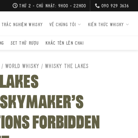
THỨ 2 - CHỦ NHẬT: 9H00 - 22H00
090 929 3636
TRẮC NGHIỆM WHISKY
VỀ CHÚNG TÔI
KIẾN THỨC WHISKY
NG
SET THỬ RƯỢU
KHẮC TÊN LÊN CHAI
/
WORLD WHISKY
/
WHISKY THE LAKES
 LAKES
SKYMAKER’S
TIONS FORBIDDEN