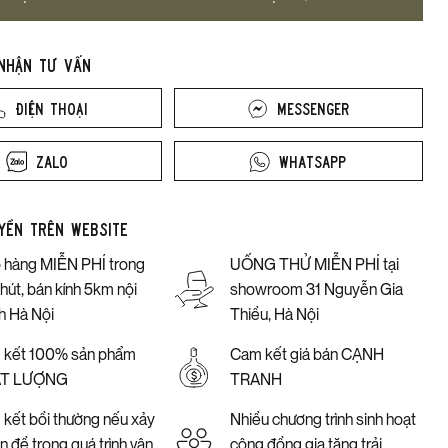
 nhận tư vấn
Điện thoại
Messenger
Zalo
Whatsapp
yền trên website
 hàng MIỄN PHÍ trong
UỐNG THỬ MIỄN PHÍ tại
hút, bán kính 5km nội
showroom 31 Nguyễn Gia
h Hà Nội
Thiều, Hà Nội
 kết 100% sản phẩm
Cam kết giá bán CẠNH
T LƯỢNG
TRANH
kết bồi thường nếu xảy
Nhiều chương trình sinh hoạt
ấn đề trong quá trình vận
cộng đồng gia tăng trải