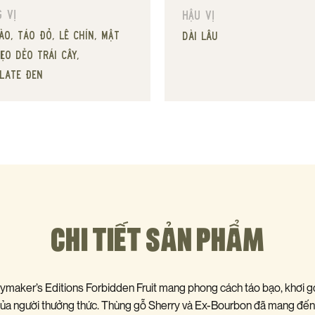
 vị
Hậu vị
ào, táo đỏ, lê chín, mật
dài lâu
ẹo dẻo trái cây,
late đen
CHI TIẾT SẢN PHẨM
maker’s Editions Forbidden Fruit mang phong cách táo bạo, khơi g
a người thưởng thức. Thùng gỗ Sherry và Ex-Bourbon đã mang đế