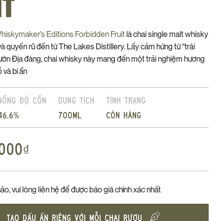
IT
iskymaker’s Editions Forbidden Fruit
là chai single malt whisky
à quyến rũ đến từ The Lakes Distillery. Lấy cảm hứng từ “trái
ườn Địa đàng, chai whisky này mang đến một trải nghiệm hương
 và bí ẩn
Nồng độ cồn
Dung tích
Tình trạng
46,6%
700ml
Còn hàng
,000
₫
ảo, vui lòng liên hệ để được báo giá chính xác nhất
TẠO DẤU ẤN RIÊNG VỚI MỖI CHAI RƯỢU