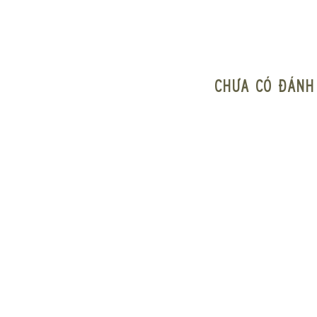
Chưa có đánh 
CẢM HỨNG T
Lấy cảm hứng từ h