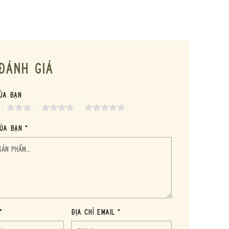
ĐÁNH GIÁ
ủa bạn
3
4
5
ủa bạn *
*
Địa chỉ Email *
Forbidden Fruit