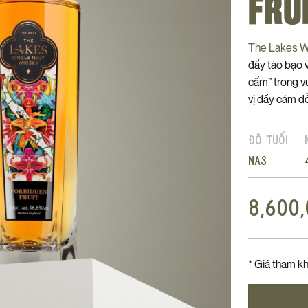
FRU
The Lakes Wh
đầy táo bạo v
cấm” trong v
vị đầy cám dỗ
Độ tuổi
NAS
8,600
* Giá tham kh