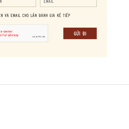
m những điều mới
ên và Email cho lần đánh giá kế tiếp
áng, hình ảnh trái
ự cám dỗ, ham
whisky mang đến
 đáo.
của nước Anh,
quanh trong quá
n chậm rãi này cho
giữ được nét đặc