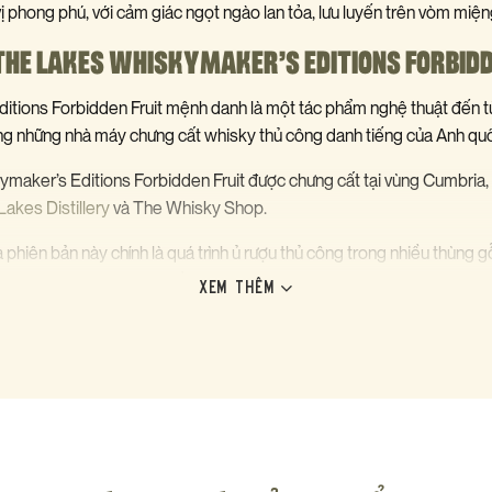
ị phong phú, với cảm giác ngọt ngào lan tỏa, lưu luyến trên vòm miện
 THE LAKES WHISKYMAKER’S EDITIONS FORBIDD
itions Forbidden Fruit mệnh danh là một tác phẩm nghệ thuật đến 
rong những nhà máy chưng cất whisky thủ công danh tiếng của Anh qu
aker’s Editions Forbidden Fruit được chưng cất tại vùng Cumbria, 
Lakes Distillery
và The Whisky Shop.
 phiên bản này chính là quá trình ủ rượu thủ công trong nhiều thùng g
đó đóng chai và có mức nồng độ 46.6% ABV, hoàn toàn không lọc lạn
XEM THÊM
n tạo, giữ trọn vẹn hương vị tự nhiên và tinh túy nhất của whisky.
 rượu qua 2 loại thùng gỗ chính như vậy đã giúp tạo nên một hương v
ngọt quyến rũ, độ sâu phức tạp và kết cấu mượt mà.