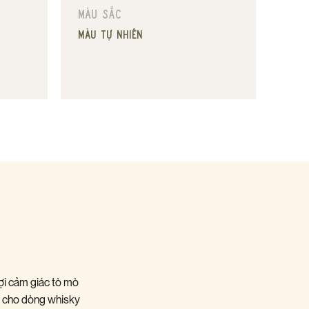
Màu sắc
Màu tự nhiên
ợi cảm giác tò mò
n cho dòng whisky