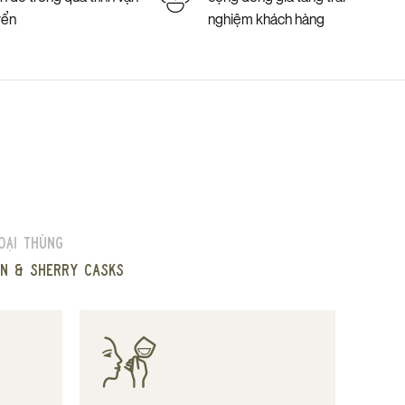
yển
nghiệm khách hàng
oại thùng
n & Sherry casks