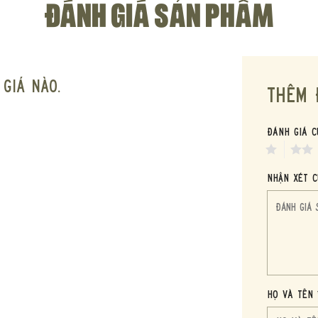
ĐÁNH GIÁ SẢN PHẨM
giá nào.
THÊM 
Đánh giá c
1
2
Nhận xét c
ẠO NÊN WHISKY FORBIDDEN FRUIT
Họ và tên 
ình tượng “trái cấm” trong thần thoại và văn hóa phương Tây, whisky 