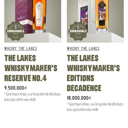
WHISKY THE LAKES
WHISKY THE LAKES
THE LAKES
THE LAKES
WHISKYMAKER’S
WHISKYMAKER’S
RESERVE NO.4
EDITIONS
DECADENCE
9,500,000
₫
* Giá tham khảo, vui lòng liên hệ để được
18,000,000
₫
báo giá chính xác nhất
* Giá tham khảo, vui lòng liên hệ để được
báo giá chính xác nhất