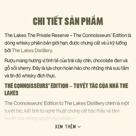
CHI TIẾT SẢN PHẨM
The Lakes The Private Reserve – The Connoisseurs’ Edition là
dòng whisky phiên bản giới hạn, được chưng cất và ủ kỹ lưỡng
bởi
The Lakes Distillery
.
Rượu mang hương vị tinh tế của trái cây chín, chocolate đen và
gỗ sồi sherry. Đây là lựa chọn hoàn hảo cho những nhà sưu tầm
và tín đồ whisky đích thực.
THE CONNOISSEURS’ EDITION – TUYỆT TÁC CỦA NHÀ THE
LAKES
The Connoisseurs’ Edition từ The Lakes Distillery chính là một
tuyệt tác, kết tinh từ nghệ thuật chưng cất bậc thầy và tâm
huyết của những người yêu whisky.
XEM THÊM
Chai rượu là sự khởi nguồn cho một hành trình khám phá hương