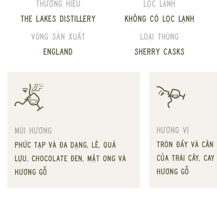
Thương hiệu
Lọc lạnh
The Lakes Distillery
Không có lọc lạnh
Vùng sản xuất
Loại thùng
England
Sherry Casks
Hương vị
Mùi hương
tròn đầy và cân 
phức tạp và đa dạng, lê, quả
của trái cây, cay
lựu, chocolate đen, mật ong và
hương gỗ
hương gỗ