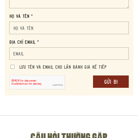
Họ và tên *
Địa chỉ Email *
Lưu Tên và Email cho lần đánh giá kế tiếp
TẠI SAO THE CONNOISSEURS’ EDITION ĐƯỢC ƯA CHUỘNG?
The Connoisseurs’ Edition luôn được nhiều người săn đón nhờ
sự đa dạng trong hương vị, nồng độ 56,6% mang lại trải nghiệm
mạnh mẽ, tạo nên sức hút đặc biệt cho giới sành whisky.
CÂU HỎI THƯỜNG GẶP