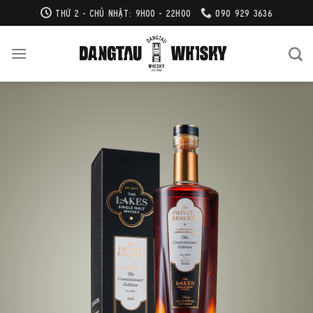
Bỏ
THỨ 2 - CHỦ NHẬT: 9H00 - 22H00
090 929 3636
qua
nội
dung