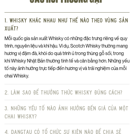
TRẢI NGHIỆM HƯƠNG VỊ ĐA DẠNG
Mùi hương
1. Whisky khác nhau như thế nào theo vùng sản
Khi đưa ly rượu lên, một thế giới hương thơm phức tạp và đầy
xuất?
mê hoặc dần hé mở. Hương lê chín ngọt ngào len lỏi nhẹ nhàng,
hòa quyện cùng sắc thái tươi mát của quả lựu, tạo nên cảm giác
Mỗi quốc gia sản xuất Whisky có những đặc trưng riêng về quy
vừa thanh thoát vừa quyến rũ.
trình, nguyên liệu và khí hậu. Ví dụ, Scotch Whisky thường mang
hương vị đậm đà, khói do quá trình ủ trong thùng gỗ sồi, trong
Tiếp theo, tầng hương dần gợi mở sâu hơn với sự xuất hiện của
khi Whisky Nhật Bản thường tinh tế và cân bằng hơn. Những yếu
chocolate đen, mang đến nét đắng nhẹ tinh tế, cân bằng hoàn
tố này ảnh hưởng trực tiếp đến hương vị và trải nghiệm của mỗi
hảo với vị ngọt tự nhiên của mật ong.
chai Whisky.
Tất cả được bao bọc trong hương gỗ sồi sherry, trầm ấm và
thanh lịch, làm nổi bật sự trưởng thành của dòng whisky này.
2. Làm sao để thưởng thức Whisky đúng cách?
Vị rượu khi thưởng thức
3. Những yếu tố nào ảnh hưởng đến giá của một
Lớp vị đầu tiên mở ra với độ ngọt tinh tế của trái cây chín, phảng
phất chút mật ong dịu nhẹ. Ngay sau đó, vị cay nồng của quế và
chai Whisky?
hạt tiêu dần xuất hiện, tạo sự kích thích đầy thú vị. Các lớp vị hòa
quyện trong hương gỗ sồi sherry, mang lại kết thúc đầy ấm áp.
4. DangTau có tổ chức sự kiện nào để chia sẻ