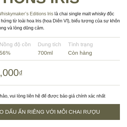
hiskymaker’s Editions Iris
là chai single malt whisky độc
hứng từ loài hoa Iris (hoa Diên Vĩ), biểu tượng của sự khôn
ọng và lòng dũng cảm.
Nồng độ cồn
Dung tích
Tình trạng
56%
700ml
Còn hàng
,000
₫
hảo, vui lòng liên hệ để được báo giá chính xác nhất
O DẤU ẤN RIÊNG VỚI MỖI CHAI RƯỢU