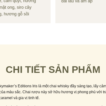
lê, cam quýt, hương
dài lâu và ấm áp
mật ong, siro cây
g, hương gỗ sồi
CHI TIẾT SẢN PHẨM
maker’s Editions Iris là một chai whisky đầy sáng tạo, lấy cả
 của màu sắc. Chai rượu này sở hữu hương vị phong phú với trá
aramel và gia vị tinh tế.