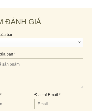
ại thùng gỗ sồi
M ĐÁNH GIÁ
 một tác phẩm
của bạn
của bạn *
*
Địa chỉ Email *