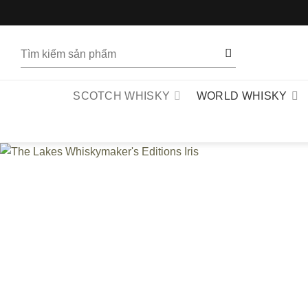
Bỏ
qua
nội
Tìm
dung
kiếm:
SCOTCH WHISKY
WORLD WHISKY