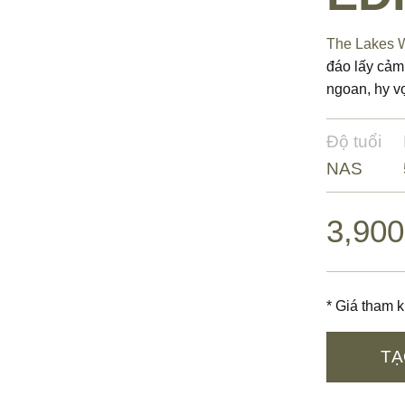
The Lakes W
đáo lấy cảm 
ngoan, hy v
Độ tuổi
NAS
3,900
* Giá tham k
TẠ