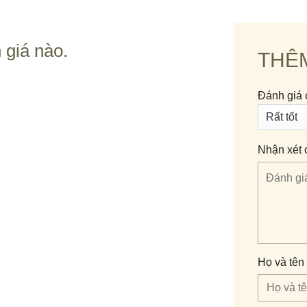
g cảm xúc khó quên.
 dành nhiều năm để tinh chỉnh whisky Iris. Họ sử dụng những lo
 giá nào.
THÊ
ạo ra bảng màu hương vị phong phú.
 đỏ, thùng sherry và thùng gỗ sồi Mỹ đã giúp whisky trở thành
Đánh giá 
u sâu nhờ sự phối hợp hài hòa của các sắc độ.
Nhận xét 
Họ và tên 