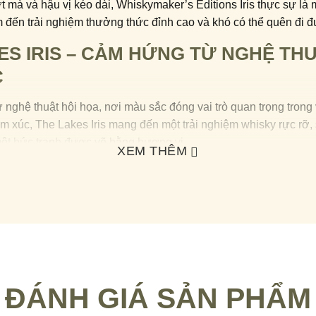
 mà và hậu vị kéo dài, Whiskymaker’s Editions Iris thực sự là
 đến trải nghiệm thưởng thức đỉnh cao và khó có thể quên đi 
ES IRIS – CẢM HỨNG TỪ NGHỆ TH
C
nghệ thuật hội họa, nơi màu sắc đóng vai trò quan trọng trong v
ảm xúc, The Lakes Iris mang đến một trải nghiệm whisky rực rỡ,
ột bức tranh được vẽ bằng hương vị.
XEM THÊM
 nhớ về loài hoa diên vĩ thanh tao, đồng thời liên tưởng đến mà
 sáng.
t, Iris thường được liên kết với những gam màu tươi tắn, tượng
ứng và trí tưởng tượng không giới hạn.
ợc chọn để minh họa cho triết lý đó của
The Lakes
khi tạo ra d
 với phong cách mới mẻ, đầy táo bạo.
ĐÁNH GIÁ SẢN PHẨM
, bạn sẽ vừa cảm nhận bằng mọi giác quan ( vị – thị và khứu g