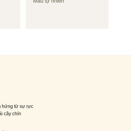
Màu tự nhiên
m hứng từ sự rực
i cây chín