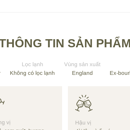
THÔNG TIN SẢN PHẨ
Lọc lạnh
Vùng sản xuất
y
Không có lọc lạnh
England
Ex-bour
g vị
Hậu vị