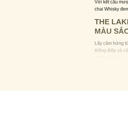
Với kết cấu mượt
chai Whisky đem
THE LAK
MÀU SẮ
Lấy cảm hứng từ 
thông điệp và c
chiều sâu như m
Tên gọi Iris gợi
chuyển của ánh
Trong nghệ thuậ
sáng tạo, cảm h
Cái tên ấy đã đư
một chai Whisky
Khi thưởng thức