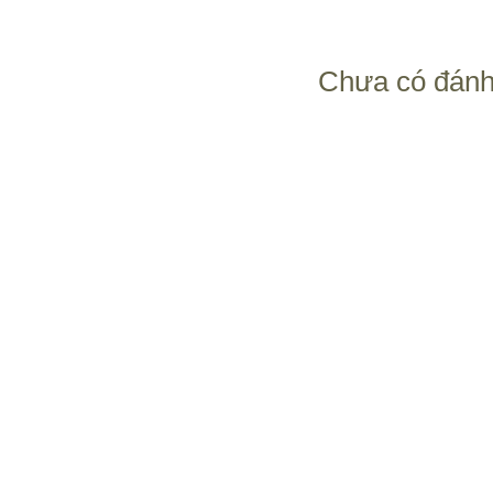
chìm trong nhữn
Nhà sản xuất đã
Chưa có đánh
đặc biệt nhằm t
Thùng rượu vang
hội họa có chiề