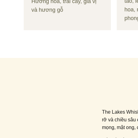
táo, 
Hương hoa, trái cây, gia vị
hoa, 
và hương gỗ
phon
The Lakes Whisky
rỡ và chiều sâu
mọng, mật ong, c