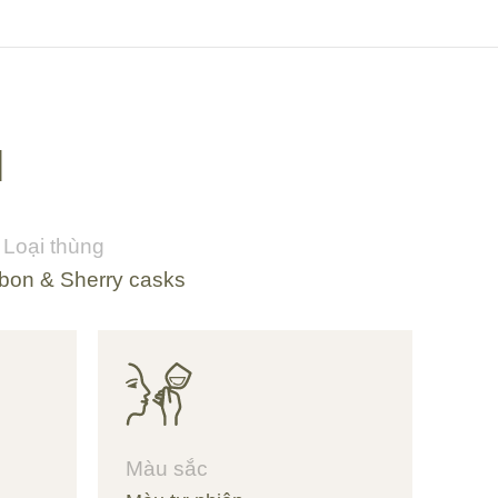
M
Loại thùng
bon & Sherry casks
Màu sắc