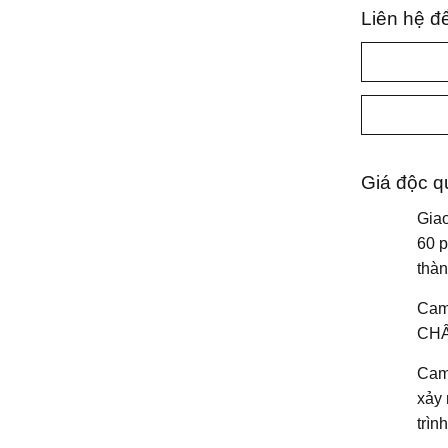
Liên hệ đ
Giá độc q
Gia
60 p
thà
Cam
CH
Cam
xảy 
trìn