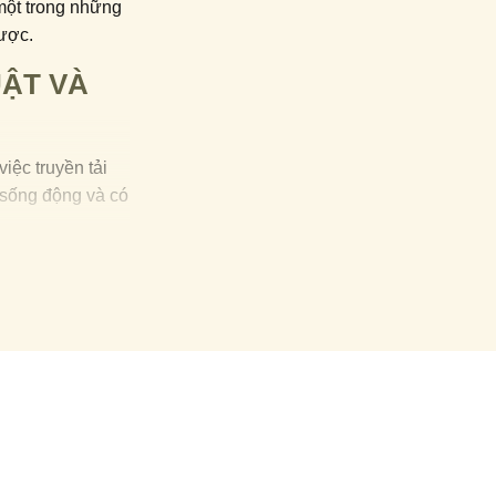
 một trong những
được.
UẬT VÀ
iệc truyền tải
 sống động và có
u sắc và sự biến
 trưng cho sự
òng whisky này –
iác), vừa đắm