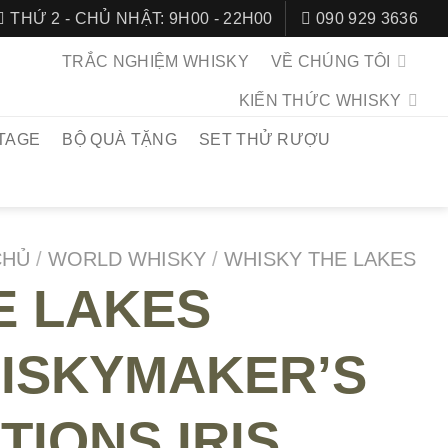
THỨ 2 - CHỦ NHẬT: 9H00 - 22H00
090 929 3636
TRẮC NGHIỆM WHISKY
VỀ CHÚNG TÔI
KIẾN THỨC WHISKY
TAGE
BỘ QUÀ TẶNG
SET THỬ RƯỢU
CHỦ
/
WORLD WHISKY
/
WHISKY THE LAKES
E LAKES
ISKYMAKER’S
TIONS IRIS