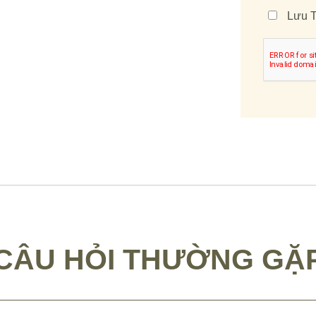
Lưu T
CÂU HỎI THƯỜNG GẶ
TRỘN GIỮA CÁC LOẠI THÙNG Ủ QU