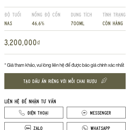
Độ tuổi
Nồng độ cồn
Dung tích
Tình trạng
NAS
46,6%
700ml
Còn hàng
3,200,000
₫
* Giá tham khảo, vui lòng liên hệ để được báo giá chính xác nhất
TẠO DẤU ẤN RIÊNG VỚI MỖI CHAI RƯỢU
Liên hệ để nhận tư vấn
Điện thoại
Messenger
Zalo
Whatsapp