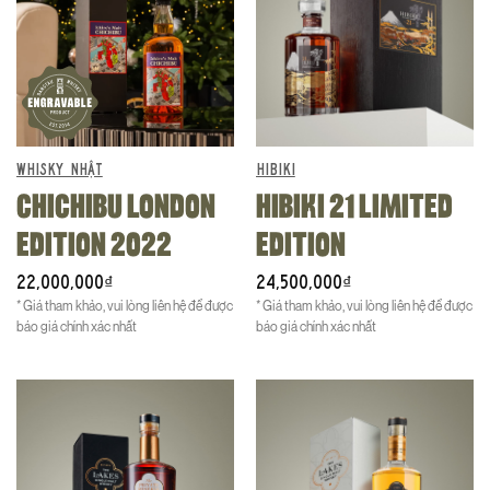
và vẻ ngoài hơi đục mờ khi gặp nhiệt độ thấp hay khi pha loãng.
WHISKY NHẬT
HIBIKI
CHICHIBU LONDON
HIBIKI 21 LIMITED
EDITION 2022
EDITION
22,000,000
24,500,000
₫
₫
* Giá tham khảo, vui lòng liên hệ để được
* Giá tham khảo, vui lòng liên hệ để được
báo giá chính xác nhất
báo giá chính xác nhất
CÁCH THƯỞNG THỨC WHISKYMAKER’S EDITIONS
RESFEBER PHÙ HỢP NHẤT
The Lakes Whiskymaker’s Editions Resfeber là một chai rượu
đầy phong cách và thú vị để thưởng thức theo nhiều cách khác
nhau.