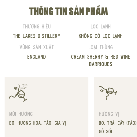
THÔNG TIN SẢN PHẨM
Thương hiệu
Lọc lạnh
The Lakes Distillery
Không có lọc lạnh
Vùng sản xuất
Loại thùng
England
Cream Sherry & Red Wine
Barriques
Hương vị
Mùi hương
Bơ, trái cây (táo)
Bơ, hương hoa, táo, gia vị
gỗ sồi