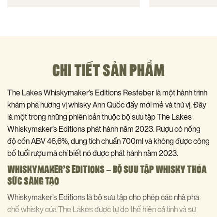
CHI TIẾT SẢN PHẨM
The Lakes Whiskymaker’s Editions Resfeber là một hành trình
khám phá hương vị whisky Anh Quốc đầy mới mẻ và thú vị. Đây
là một trong những phiên bản thuộc bộ sưu tập The Lakes
Whiskymaker’s Editions phát hành năm 2023. Rượu có nồng
độ cồn ABV 46,6%, dung tích chuẩn 700ml và không được công
bố tuổi rượu mà chỉ biết nó được phát hành năm 2023.
WHISKYMAKER’S EDITIONS – BỘ SƯU TẬP WHISKY THỎA
SỨC SÁNG TẠO
Whiskymaker’s Editions là bộ sưu tập cho phép các nhà pha
chế whisky của The Lakes được tự do thể hiện cá tính và sự