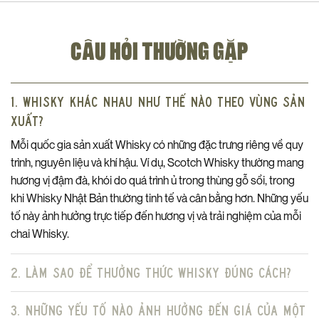
Việc ủ rượu trong những thùng Cream Sherry cổ điển mang đến
hương vị ngọt ngào, béo ngậy của kem, trái cây sấy khô cùng
những nốt gia vị đặc trưng.
CÂU HỎI THƯỜNG GẶP
Trong khi đó, các thùng Red Wine Barriques lại bổ sung thêm
hương vị trái cây đỏ tươi mới, cấu trúc tannin cuốn hút và sự phức
1. Whisky khác nhau như thế nào theo vùng sản
hợp khó cưỡng.
xuất?
Sự hài hòa giữa hai loại thùng này đã góp phần hoàn thiện sự
Mỗi quốc gia sản xuất Whisky có những đặc trưng riêng về quy
cân bằng và đa tầng trong hương vị của Resfeber, mang đến
trình, nguyên liệu và khí hậu. Ví dụ, Scotch Whisky thường mang
trải nghiệm thưởng thức vô cùng tinh tế.
hương vị đậm đà, khói do quá trình ủ trong thùng gỗ sồi, trong
Tỷ lệ pha trộn giữa hai loại thùng cũng như thời gian ủ rượu được
khi Whisky Nhật Bản thường tinh tế và cân bằng hơn. Những yếu
giữ bí mật (NAS – No Age Statement), nhưng có thể khẳng định
tố này ảnh hưởng trực tiếp đến hương vị và trải nghiệm của mỗi
đây là sự lựa chọn rất mới mẻ của các nhà chưng cất tài năng tại
chai Whisky.
The Lakes Distillery, thể hiện sự tinh tế và kinh nghiệm dày dạn
trong nghệ thuật pha trộn whisky.
2. Làm sao để thưởng thức Whisky đúng cách?
Và nếu bạn là người tìm hiểu chuyên sâu về Whisky, đặc biệt là
các dòng Scotch và Whisky tại Anh Quốc, hẳn là bạn sẽ hiếm
3. Những yếu tố nào ảnh hưởng đến giá của một
khi gặp chai rượu nào được ủ rượu bởi 2 loại thùng gỗ đặc biệt