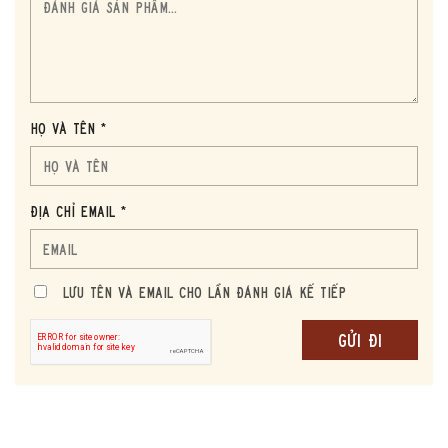
Họ và tên *
Địa chỉ Email *
Lưu Tên và Email cho lần đánh giá kế tiếp
SỰ KẾT HỢP TINH TẾ GIỮA CREAM SHERRY VÀ RED WINE
BARRIQUES
Điểm nhấn đặc biệt của The Lakes Whiskymaker’s Editions
Resfeber chính là phương thức ủ rượu kết hợp giữa hai loại
thùng gỗ khác nhau – Cream Sherry và Red Wine Barriques.