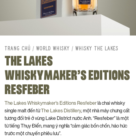
TRANG CHỦ
/
WORLD WHISKY
/
WHISKY THE LAKES
THE LAKES
WHISKYMAKER’S EDITIONS
RESFEBER
The Lakes Whiskymaker’s Editions Resfeber
là chai whisky
single malt đến từ
The Lakes Distillery
, một nhà máy chưng cất
tương đối trẻ ở vùng Lake District nước Anh. “Resfeber” là một
từ tiếng Thụy Điển, mang ý nghĩa “cảm giác bồn chồn, háo hức
trước một chuyến phiêu lưu”.