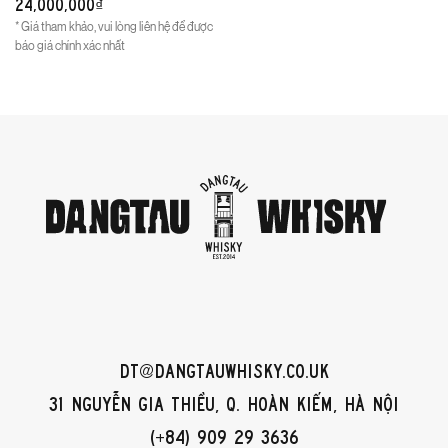
24,000,000
₫
* Giá tham khảo, vui lòng liên hệ để được
báo giá chính xác nhất
dt@dangtauwhisky.co.uk
31 Nguyễn Gia Thiều, Q. Hoàn Kiếm, Hà Nội
(+84) 909 29 3636