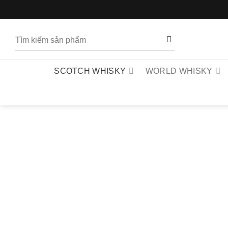
Bỏ
qua
nội
Tìm
dung
kiếm:
SCOTCH WHISKY
WORLD WHISKY