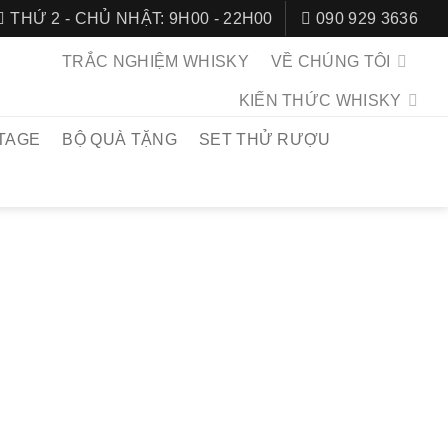
THỨ 2 - CHỦ NHẬT: 9H00 - 22H00
090 929 3636
TRẮC NGHIỆM WHISKY
VỀ CHÚNG TÔI
KIẾN THỨC WHISKY
TAGE
BỘ QUÀ TẶNG
SET THỬ RƯỢU
CHỦ
/
SCOTCH WHISKY
/
WHISKY SPEYSIDE
ENFARCLAS
E FAMILY CASKS
7