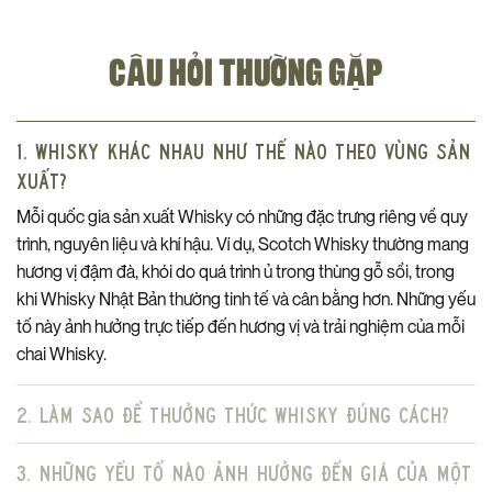
thì cần một điều gì đó đặc biệt. Và với rượu Whisky Glengoyne
25 nói riêng và các dòng Whisky khác nói chung thì mùi hương
CÂU HỎI THƯỜNG GẶP
của rượu ngay từ khi mở nắp chai chính là điều đặc biệt.
Ngay khi mở nắp chai
Whisky Glengoyne 25
, bạn sẽ bất ngờ
ngay với làn hương nồng nàn tràn ngập không gian, như lời mời
1. Whisky khác nhau như thế nào theo vùng sản
gọi bạn bước vào một thế giới đầy mê hoặc.
xuất?
Mùi hương đầu tiên của chai Whisky 25 năm tuổi này là hương
Mỗi quốc gia sản xuất Whisky có những đặc trưng riêng về quy
quả mọng đậm đà – tưởng như đang đứng giữa một khu rừng
trình, nguyên liệu và khí hậu. Ví dụ, Scotch Whisky thường mang
mùa xuân, nơi trái cây chín mọng rơi rụng trên thảm lá.
hương vị đậm đà, khói do quá trình ủ trong thùng gỗ sồi, trong
Theo ngay sau là hương da thuộc cổ điển xen lẫn với chút
khi Whisky Nhật Bản thường tinh tế và cân bằng hơn. Những yếu
đường nâu ngọt ngào, tạo nên sự ấm áp đầy mời gọi.
tố này ảnh hưởng trực tiếp đến hương vị và trải nghiệm của mỗi
chai Whisky.
Nhưng đó chưa phải tất cả, bởi ngay sau đó là một lớp hương
sâu hơn dần dần lộ diện, mang theo hương thơm thoang thoảng
đặc trưng của các thớ gỗ Sherry cổ xưa, nơi thời gian đã in dấu
2. Làm sao để thưởng thức Whisky đúng cách?
và để lại một chút bí ẩn khó cưỡng, khơi dậy khứu giác và mời
gọi vị giác cần nếm thử ngay giọt rượu này.
3. Những yếu tố nào ảnh hưởng đến giá của một