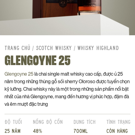
TRANG CHỦ
/
SCOTCH WHISKY
/
WHISKY HIGHLAND
GLENGOYNE 25
Glengoyne 25
là chai single malt whisky cao cấp, được ủ 25
năm trong những thùng gỗ sồi sherry Oloroso được tuyển chọn
kỹ lưỡng. Chai whisky này là một trong những sản phẩm nổi bật
nhất của nhà Glengoyne, mang đến hương vị phức hợp, đậm đà
và êm mượt đặc trưng
Độ tuổi
Nồng độ cồn
Dung tích
Tình trạng
25 năm
48%
700ml
Còn hàng