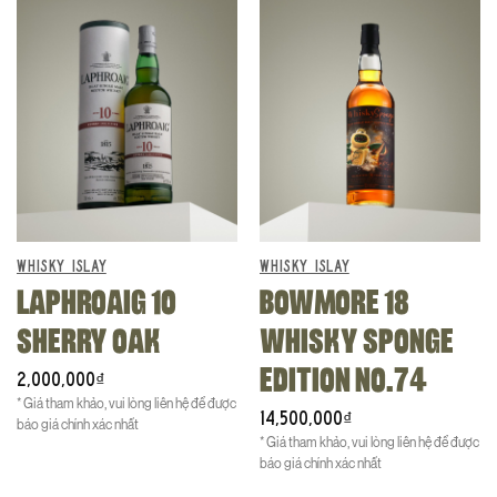
Website:
https://dangtauwhisky.com/
WHISKY ISLAY
WHISKY ISLAY
LAPHROAIG 10
BOWMORE 18
SHERRY OAK
WHISKY SPONGE
EDITION NO.74
2,000,000
₫
* Giá tham khảo, vui lòng liên hệ để được
14,500,000
₫
báo giá chính xác nhất
* Giá tham khảo, vui lòng liên hệ để được
báo giá chính xác nhất