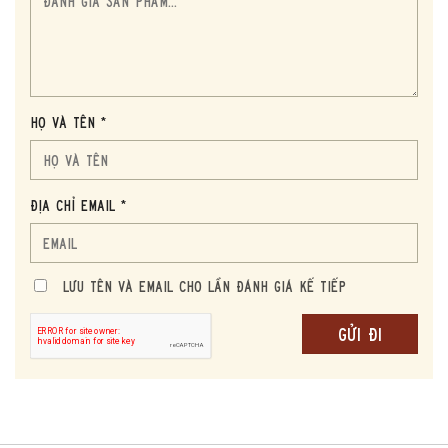
BÍ QUYẾT CHỌN NGUYÊN LIỆU CỦA RƯỢU GLENGOYNE 25
Sự tỉ mỉ và tinh tế trong việc chọn lọc nguyên liệu là yếu tố quan
trọng đầu tiên mà các nghệ nhân của Glengoyne đề cao. Lúa
Họ và tên *
mạch – linh hồn của mỗi chai Whisky Single Malt – được lựa
chọn từ những cánh đồng tốt nhất tại Scotland.
Các thợ chưng cất tại Glengoyne không chỉ đơn thuần tìm kiếm
Địa chỉ Email *
nguyên liệu mà họ chọn lựa kỹ lưỡng để đảm bảo rằng chỉ những
hạt lúa mạch tốt nhất, với độ ẩm và hương vị hoàn hảo mới được
sử dụng.
Lưu Tên và Email cho lần đánh giá kế tiếp
Bên cạnh đó, nguồn nước sử dụng trong quá trình sản xuất được
lấy từ các dòng suối tự nhiên tinh khiết của vùng Highland, nơi
khí hậu mát mẻ và đất đai màu mỡ tạo nên mùi vị đặc trưng cho
dòng Whisky Glengoyne 25 này.
MÙI HƯƠNG CỦA RƯỢU CỦA GLENGOYNE 25
Người ta thường nói rằng để gây ấn tượng ngay từ lần đầu tiên