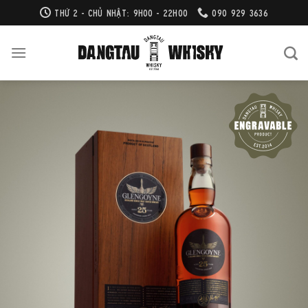
Bỏ
THỨ 2 - CHỦ NHẬT: 9H00 - 22H00
090 929 3636
qua
nội
dung