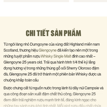
CHI TIẾT SẢN PHẨM
Từ ngôi làng nhỏ Dumgoyne của vùng đất Highland miền nam
Scotland, thương hiệu
Glengoyne
đã kiến tạo nên một trong
những tuyệt phẩm rượu
Whisky Single Malt
đỉnh cao nhất –
Glengoyne 25 years old. Trải qua hành trình 1/4 thế kỷ lắng
đọng hương vị trong những thùng gỗ sồi Sherry Oloroso đậm
đà, Glengoyne 25 đã trở thành một phiên bản Whisky được ưa
chuộng khắp toàn cầu
Được chưng cất từ nguồn nước trong lành từ dãy núi Campsie và
qua công đoạn sản xuất đậm chất thủ công, Glengoyne 25
đem đến trải nghiệm rượu mạnh tinh tế, đáng kinh ngạc cho
những tay sành rượu khó tính nhất. Mỗi giọt rượu đều chất chứa