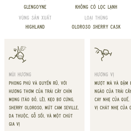
Glengoyne
Không có lọc lạnh
Vùng sản xuất
Loại thùng
Highland
Oloroso sherry cask
Hương vị
Mùi hương
Mượt mà và đậm đ
Phong phú và quyến rũ, với
ngào của trái cây
hương thơm của trái cây chín
cay nhẹ của quế,
mọng (táo đỏ, lê), kẹo bơ cứng,
vị chát nhẹ của 
sherry oloroso, mứt cam Seville,
da thuộc, gỗ sồi, và một chút
gia vị