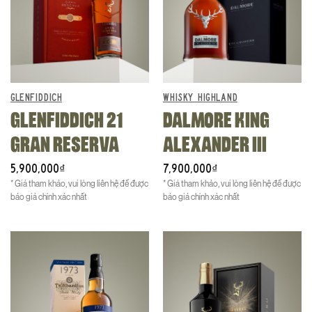
GLENFIDDICH
WHISKY HIGHLAND
GLENFIDDICH 21
DALMORE KING
GRAN RESERVA
ALEXANDER III
5,900,000
7,900,000
₫
₫
* Giá tham khảo, vui lòng liên hệ để được
* Giá tham khảo, vui lòng liên hệ để được
báo giá chính xác nhất
báo giá chính xác nhất