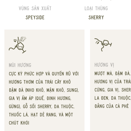
Vùng sản xuất
Loại thùng
Speyside
Sherry
Hương vị
Mùi hương
Mượt mà, đậm đà,
Cực kỳ phức hợp và quyến rũ với
hương vị của trá
hương thơm của trái cây khô
cứng, gia vị, she
đậm đà (nho khô, mận khô, sung),
la đen, da thuộc
gia vị ấm áp (quế, đinh hương,
đắng của cà phê
gừng), gỗ sồi sherry, da thuộc,
thuốc lá, hạt dẻ rang, và một
chút khói