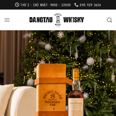
Bỏ
THỨ 2 - CHỦ NHẬT: 9H00 - 22H00
090 929 3636
qua
nội
dung