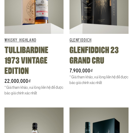
WHISKY HIGHLAND
GLENFIDDICH
TULLIBARDINE
GLENFIDDICH 23
1973 VINTAGE
GRAND CRU
EDITION
7,900,000
₫
* Giá tham khảo, vui lòng liên hệ để được
22,000,000
₫
báo giá chính xác nhất
* Giá tham khảo, vui lòng liên hệ để được
báo giá chính xác nhất