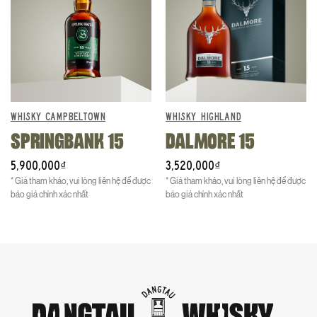
WHISKY CAMPBELTOWN
WHISKY HIGHLAND
SPRINGBANK 15
DALMORE 15
5,900,000
3,520,000
₫
₫
* Giá tham khảo, vui lòng liên hệ để được
* Giá tham khảo, vui lòng liên hệ để được
báo giá chính xác nhất
báo giá chính xác nhất