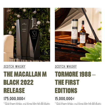
SCOTCH WHISKY
SCOTCH WHISKY
THE MACALLAN M
TORMORE 1988 –
BLACK 2022
THE FIRST
RELEASE
EDITIONS
175,000,000
15,000,000
₫
₫
* Giá tham khảo, vui lòng liên hệ để được
* Giá tham khảo, vui lòng liên hệ để được