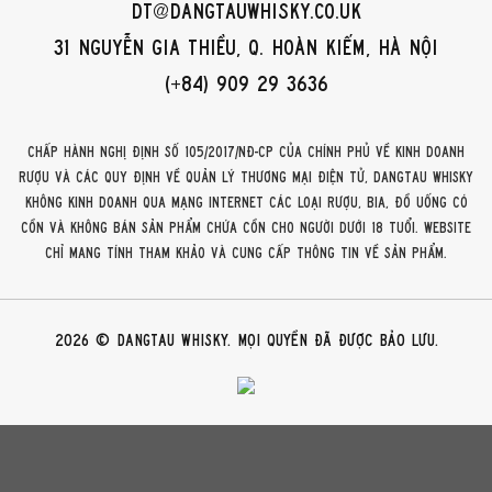
dt@dangtauwhisky.co.uk
31 Nguyễn Gia Thiều, Q. Hoàn Kiếm, Hà Nội
(+84) 909 29 3636
Vùng Speyside, Scotland
Chấp hành Nghị định số 105/2017/NĐ-CP của Chính phủ về kinh doanh
Sự thay đổi thất thường giữa mùa hè ấm áp và mùa đông giá
rượu và các quy định về quản lý thương mại điện tử, DangTau Whisky
lạnh tại Speyside cũng ảnh hưởng khá lớn đến quá trình ủ rượu
không kinh doanh qua mạng internet các loại rượu, bia, đồ uống có
whisky trong thùng gỗ sồi, tạo nên những hương vị đặc trưng.
cồn và không bán sản phẩm chứa cồn cho người dưới 18 tuổi. Website
chỉ mang tính tham khảo và cung cấp thông tin về sản phẩm.
Thời tiết ấm áp giúp rượu thấm sâu vào gỗ sồi, tạo nên hương
vani và gỗ sồi đậm đà. Ngược lại, khi thời tiết trở lạnh, quá trình
ngấm vào gỗ chậm lại, mang đến hương trái cây và hoa cỏ nhẹ
2026 © DangTau Whisky. Mọi quyền đã được bảo lưu.
nhàng, tinh tế. Sự biến đổi này phản ánh rõ nét sự tinh tế và phức
tạp của quá trình ủ whisky Speyside.
ĐẶC ĐIỂM VỀ HƯƠNG VỊ CỦA DÒNG RƯỢU SCOTCH WHISKY
CỦA SPEYSIDE
Whisky Speyside mang đến một thế giới hương vị phong phú