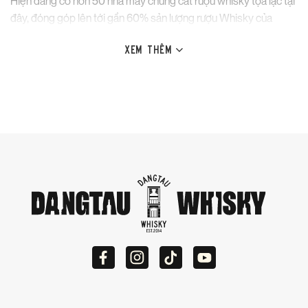
Hiện đang có hơn 50 nhà máy chưng cất rượu whisky tọa lạc tại
đây, đóng góp lên tới gần 60% sản lượng rượu Whisky của
Scotland mỗi năm.
XEM THÊM
Về khí hậu và địa hình, vùng Speyside nằm giữa những dãy núi và
mạng lưới sông ngòi chằng chịt, là yếu tố quan trọng góp phần
làm nên sự khác biệt rõ nét cho whisky vùng này so với các
vùng khác của Scotland.
Nằm bên cạnh sông Spey dài hơn 100 dặm, chảy qua dãy núi
Cairngorm và đổ ra vịnh Moray Firth, không chỉ cung cấp nguồn
nước tinh khiết cho quá trình sản xuất Whisky mà còn là nơi ẩm
mát lý tưởng cho việc ủ rượu.