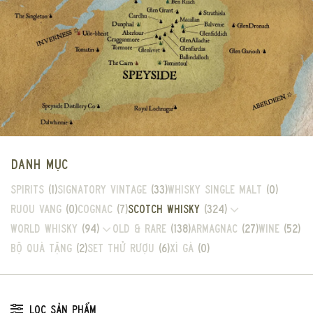
DANH MỤC
Spirits
(1)
Signatory Vintage
(33)
Whisky single malt
(0)
Ruou vang
(0)
Cognac
(7)
Scotch Whisky
(324)
World Whisky
(94)
Old & Rare
(138)
Armagnac
(27)
Wine
(52)
Bộ Quà Tặng
(2)
Set thử rượu
(6)
Xì gà
(0)
LỌC SẢN PHẨM