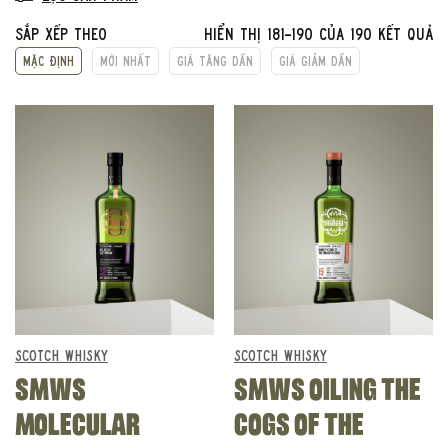
Sắp xếp theo
Hiển thị 181–190 của 190 kết quả
Mặc định
Mới nhất
Giá tăng dần
Giá giảm dần
SCOTCH WHISKY
SCOTCH WHISKY
SMWS
SMWS OILING THE
MOLECULAR
COGS OF THE