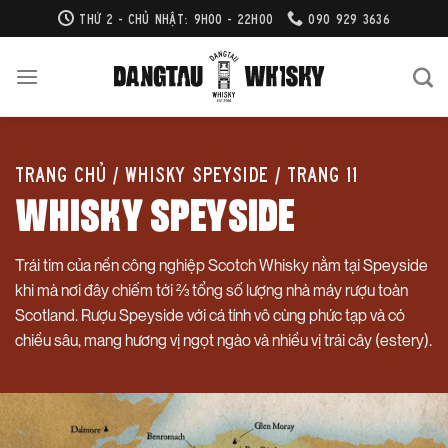
Bỏ
THỨ 2 - CHỦ NHẬT: 9H00 - 22H00
090 929 3636
qua
nội
dung
Trang chủ
/
Whisky Speyside
/
Trang 11
WHISKY SPEYSIDE
Trái tim của nền công nghiệp Scotch Whisky nằm tại Speyside
khi mà nơi đây chiếm tới ⅔ tổng số lượng nhà máy rượu toàn
Scotland. Rượu Speyside với cá tính vô cùng phức tạp và có
chiều sâu, mang hương vị ngọt ngào và nhiều vị trái cây (estery).