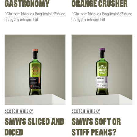
GASTRONOMY
ORANGE CRUSHER
* Giá tham khảo, vui lòng liên hệ để được
* Giá tham khảo, vui lòng liên hệ để được
báo giá chính xác nhất
báo giá chính xác nhất
SCOTCH WHISKY
SCOTCH WHISKY
SMWS SLICED AND
SMWS SOFT OR
DICED
STIFF PEAKS?