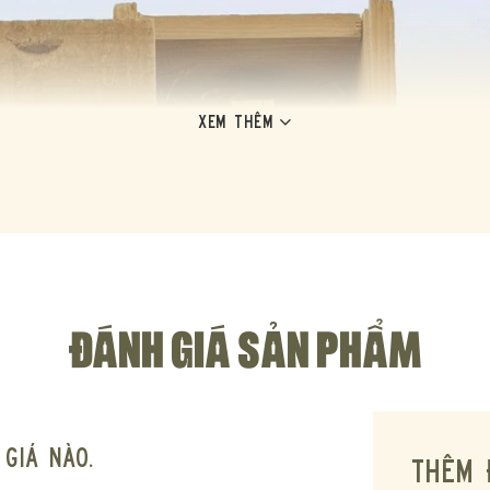
XEM THÊM
ĐÁNH GIÁ SẢN PHẨM
giá nào.
THÊM 