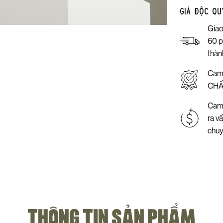
Giá độc qu
Giao
60 p
thàn
Cam
CHẤ
Cam 
ra v
chu
THÔNG TIN SẢN PHẨM