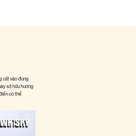
g cất vào đúng
 này sở hữu hương
điển có thể