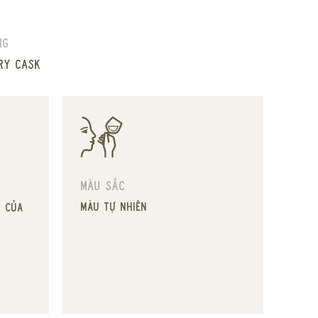
ng
ry cask
Màu sắc
Màu tự nhiên
ị của