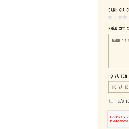
Đánh giá c
1
2
Nhận xét c
Họ và tên 
Lưu T