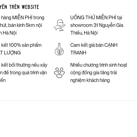
yền trên website
 hàng MIỄN PHÍ trong
UỐNG THỬ MIỄN PHÍ tại
hút, bán kính 5km nội
showroom 31 Nguyễn Gia
h Hà Nội
Thiều, Hà Nội
 kết 100% sản phẩm
Cam kết giá bán CẠNH
T LƯỢNG
TRANH
kết bồi thường nếu xảy
Nhiều chương trình sinh hoạt
ấn đề trong quá trình vận
cộng đồng gia tăng trải
yển
nghiệm khách hàng