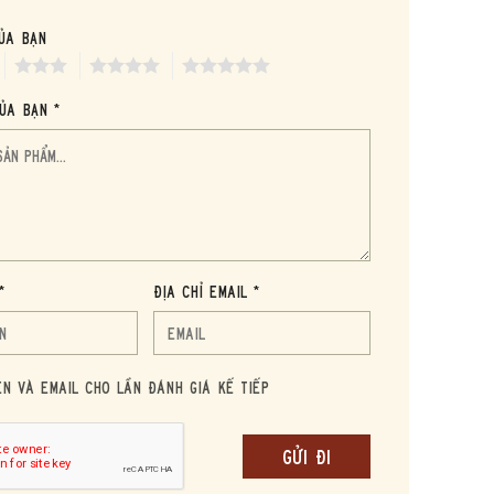
ủa bạn
3
4
5
ủa bạn *
*
Địa chỉ Email *
ên và Email cho lần đánh giá kế tiếp