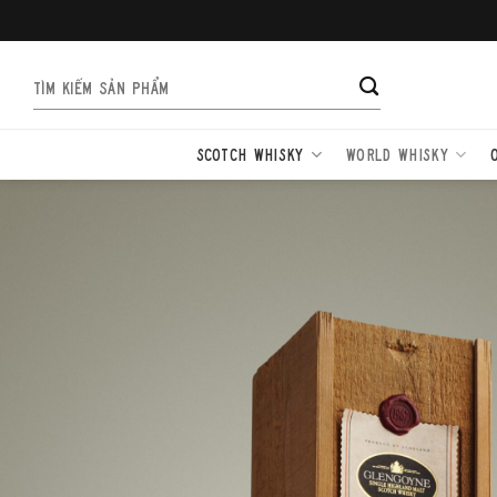
Bỏ
qua
nội
Tìm
dung
kiếm:
SCOTCH WHISKY
WORLD WHISKY