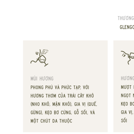
Thương
Gleng
Hương
Mùi hương
Mượt 
Phong phú và phức tạp, với
ngọt 
hương thơm của trái cây khô
kẹo b
(nho khô, mận khô), gia vị (quế,
gia vị
gừng), kẹo bơ cứng, gỗ sồi, và
sồi
một chút da thuộc