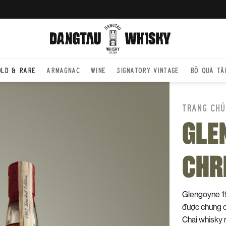
OLD & RARE
ARMAGNAC
WINE
SIGNATORY VINTAGE
BỘ QUÀ TẶ
TRANG CHỦ
GLE
CHR
Glengoyne 19
được chưng c
Chai whisky 