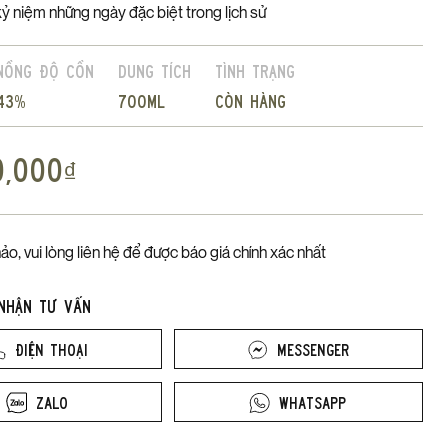
ỷ niệm những ngày đặc biệt trong lịch sử
Nồng độ cồn
Dung tích
Tình trạng
43%
700ml
Còn hàng
0,000
₫
ảo, vui lòng liên hệ để được báo giá chính xác nhất
 nhận tư vấn
Điện thoại
Messenger
Zalo
Whatsapp