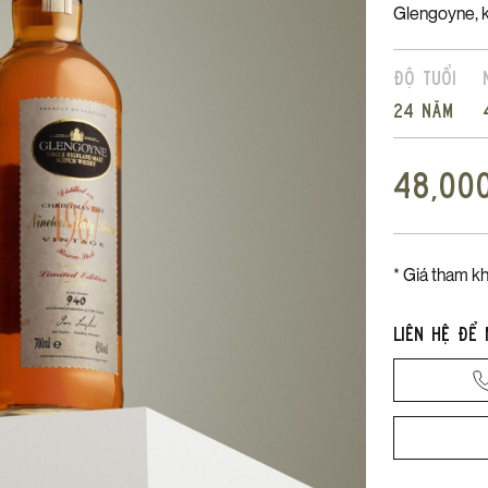
Glengoyne, k
Độ tuổi
24 năm
48,00
* Giá tham kh
Liên hệ để