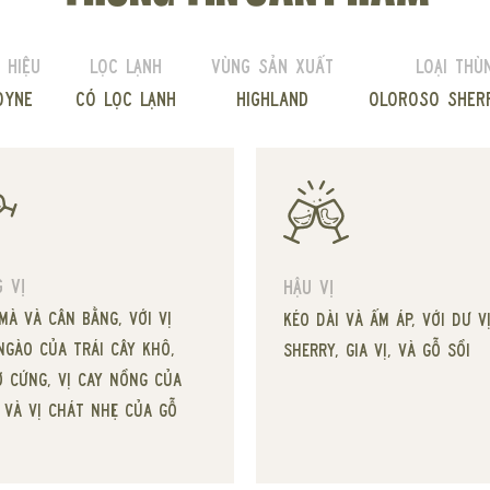
 hiệu
Lọc lạnh
Vùng sản xuất
Loại thù
oyne
Có lọc lạnh
Highland
Oloroso sher
 vị
Hậu vị
mà và cân bằng, với vị
Kéo dài và ấm áp, với dư v
ngào của trái cây khô,
sherry, gia vị, và gỗ sồi
ơ cứng, vị cay nồng của
, và vị chát nhẹ của gỗ