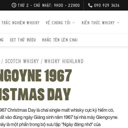
THỨ 2 - CHỦ NHẬT: 9H00 - 22H00
090 929 3636
TRẮC NGHIỆM WHISKY
VỀ CHÚNG TÔI
KIẾN THỨC WHISKY
NG
SET THỬ RƯỢU
KHẮC TÊN LÊN CHAI
/
SCOTCH WHISKY
/
WHISKY HIGHLAND
NGOYNE 1967
ISTMAS DAY
67 Christmas Day là chai single malt whisky cực kỳ hiếm có,
ất vào đúng ngày Giáng sinh năm 1967 tại nhà máy Glengoyne.
này là một phần trong bộ sưu tập “Ngày đáng nhớ” của