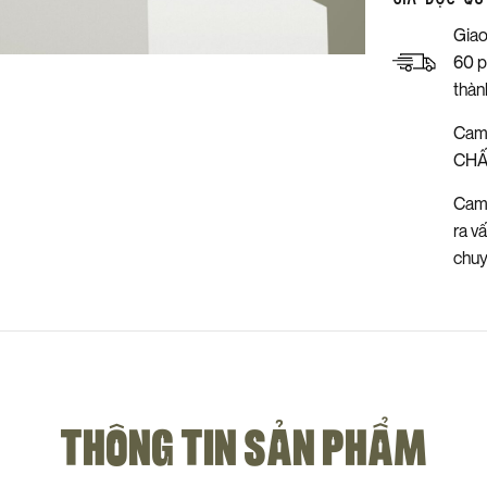
Giao
60 p
thàn
Cam
CHẤ
Cam 
ra v
chu
THÔNG TIN SẢN PHẨM