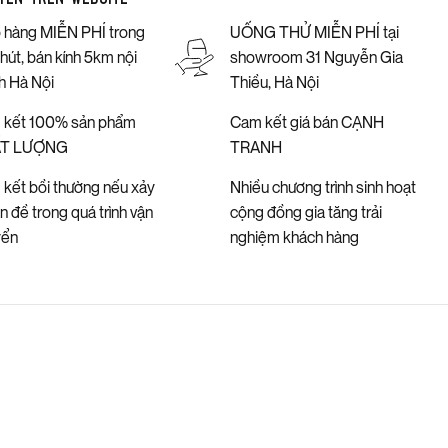
 hàng MIỄN PHÍ trong
UỐNG THỬ MIỄN PHÍ tại
hút, bán kính 5km nội
showroom 31 Nguyễn Gia
h Hà Nội
Thiều, Hà Nội
 kết 100% sản phẩm
Cam kết giá bán CẠNH
T LƯỢNG
TRANH
kết bồi thường nếu xảy
Nhiều chương trình sinh hoạt
ấn đề trong quá trình vận
cộng đồng gia tăng trải
yển
nghiệm khách hàng