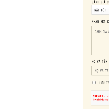
Đánh giá c
Nhận xét c
ĐẶC TRƯNG CỦA MACALLAN 12 DOUBLE CASK
y Macallan 12 Double Cask là mở ra một thế giới mùi hương độc đáo
n rũ khó cưỡng lại được.
Họ và tên 
đầu tiên, bạn sẽ cảm nhận được sự hiện diện của những nốt hương trá
hua nhẹ mà có thể khiến bạn không nghĩ rằng đây là một chai rượu mà
Lưu T
 hoa quả nào đó nếu không để ý kỹ.
 hương trái cây đầu tiên là hương vani ngọt ngào nhẹ nhàng tỏa ra, l
đến sự êm ái, cân bằng.