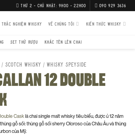
THỨ 2 - CHỦ NHẬT: 9H00 - 22H00
090 929 3636
TRẮC NGHIỆM WHISKY
VỀ CHÚNG TÔI
KIẾN THỨC WHISKY
NG
SET THỬ RƯỢU
KHẮC TÊN LÊN CHAI
/
SCOTCH WHISKY
/
WHISKY SPEYSIDE
ALLAN 12 DOUBLE
K
 Double Cask
là chai single malt whisky tiêu biểu, được ủ 12 năm
i thùng gỗ sồi: thùng gỗ sồi sherry Oloroso của Châu Âu và thùng
urbon của Mỹ.