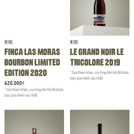
WINE
WINE
FINCA LAS MORAS
LE GRAND NOIR LE
BOURBON LIMITED
TRICOLORE 2019
EDITION 2020
* Giá tham khảo, vui lòng liên hệ để được
báo giá chính xác nhất
620,000
₫
* Giá tham khảo, vui lòng liên hệ để được
báo giá chính xác nhất