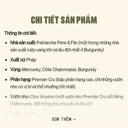
CHI TIẾT SẢN PHẨM
Thông tin chi tiết:
Nhà sản xuất:
Patriarche Père & Fils (một trong những nhà
sản xuất rượu vang lớn và lâu đời nhất ở Burgundy)
Xuất xứ:
Pháp
Vùng:
Mercurey, Côte Chalonnaise, Burgundy
Phân hạng:
Premier Cru (bậc phân hạng cao, chỉ những vườn
nho có vị trí và thổ nhưỡng tốt nhất)
Vườn nho:
Clos Voyens (một vườn nho Premier Cru nổi tiếng
ở Mercurey, đất trồng nho chủ yếu là đá vôi)
Loại:
Vang đỏ
XEM THÊM
Giống nho:
100% Pinot Noir