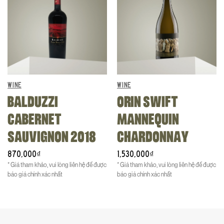
WINE
WINE
BALDUZZI
ORIN SWIFT
CABERNET
MANNEQUIN
SAUVIGNON 2018
CHARDONNAY
870,000
1,530,000
₫
₫
* Giá tham khảo, vui lòng liên hệ để được
* Giá tham khảo, vui lòng liên hệ để được
báo giá chính xác nhất
báo giá chính xác nhất