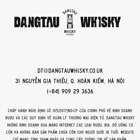
dt@dangtauwhisky.co.uk
31 Nguyễn Gia Thiều, Q. Hoàn Kiếm, Hà Nội
(+84) 909 29 3636
Chấp hành Nghị định số 105/2017/NĐ-CP của Chính phủ về kinh doanh
rượu và các quy định về quản lý thương mại điện tử, DangTau Whisky
không kinh doanh qua mạng internet các loại rượu, bia, đồ uống có
cồn và không bán sản phẩm chứa cồn cho người dưới 18 tuổi. Website
chỉ mang tính tham khảo và cung cấp thông tin về sản phẩm.