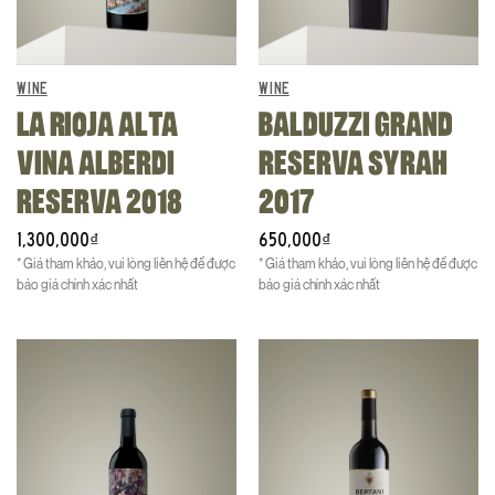
WINE
WINE
LA RIOJA ALTA
BALDUZZI GRAND
VINA ALBERDI
RESERVA SYRAH
RESERVA 2018
2017
1,300,000
650,000
₫
₫
* Giá tham khảo, vui lòng liên hệ để được
* Giá tham khảo, vui lòng liên hệ để được
báo giá chính xác nhất
báo giá chính xác nhất